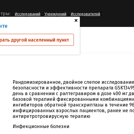
[
тры:
Исследований
Учреждений
Исследователей
+
нте
ий
ING113086
рать другой населенный пункт
Рандомизированное, двойное слепое исследование 
безопасности и эффективности препарата GSK134957
день в сравнении с ралтегравиром в дозе 400 мг дв
базовой терапией фиксированными комбинациями
ингибиторов обратной транскриптазы в течение 96
инфицированных взрослых пациентов, ранее не п
антиретротровирусную терапию
Инфекционные болезни