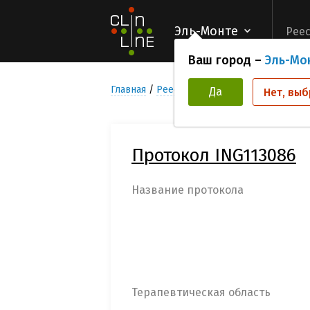
Эль-Монте
Реес
Ваш город –
Эль-Мо
Главная
Реестр Клинических исследован
Да
Нет, выб
Протокол ING113086
Название протокола
Терапевтическая область