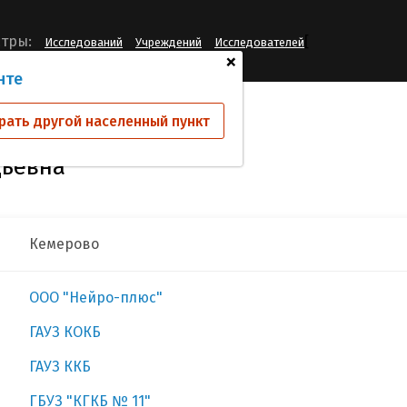
[
тры:
Исследований
Учреждений
Исследователей
+
нте
ева Елена Геннадьевна
рать другой населенный пункт
дьевна
Кемерово
ООО "Нейро-плюс"
ГАУЗ КОКБ
ГАУЗ ККБ
ГБУЗ "КГКБ № 11"