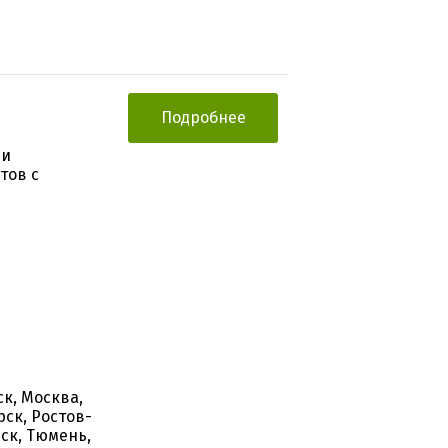
Подробнее
 и
тов с
к, Москва,
ск, Ростов-
мск, Тюмень,