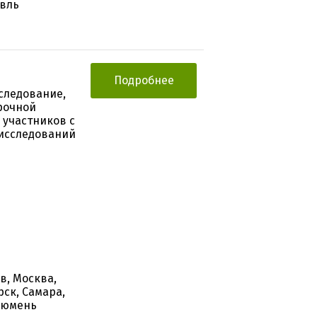
авль
Подробнее
следование,
рочной
 участников с
 исследований
в, Москва,
ск, Самара,
 Тюмень