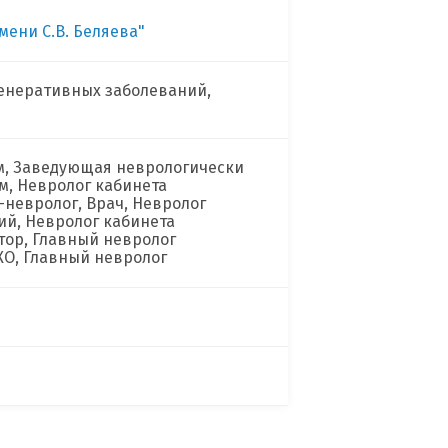
мени С.В. Беляева"
генеративных заболеваний,
м, Заведующая неврологически
ем, Невролог кабинета
невролог, Врач, Невролог
й, Невролог кабинета
тор, Главный невролог
КО, Главный невролог