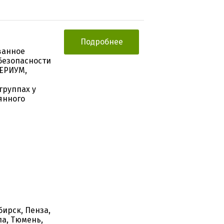
Подробнее
ванное
безопасности
НЕРИУМ,
группах у
янного
бирск, Пенза,
ла, Тюмень,