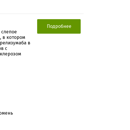
Подробнее
 слепое
, в котором
крелизумаба в
в с
клерозом
Тюмень