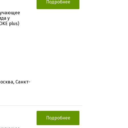
Подробнее
зучающее
да у
KE plus)
осква, Санкт-
Подробнее