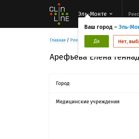
Эль-Монте
Реес
Ваш город –
Эль-Мо
Главная
Реестр Исследователей
Арефь
Да
Нет, выб
Арефьева Елена Генна
Город
Медицинские учреждения