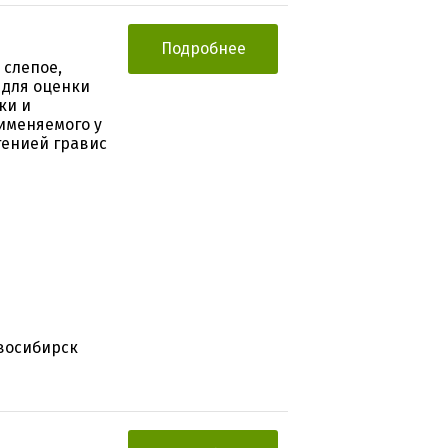
Подробнее
 слепое,
 для оценки
ки и
именяемого у
тенией гравис
овосибирск