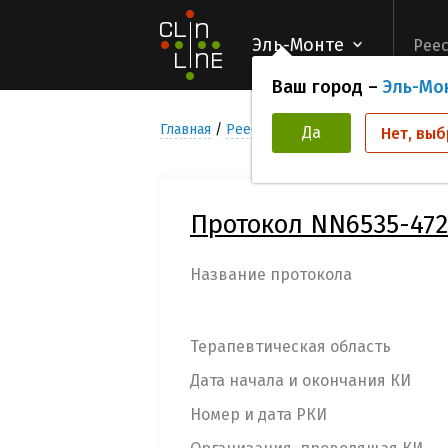
Эль-Монте
Реес
Ваш город –
Эль-Мо
Главная
Реестр Клинических исследован
Да
Нет, выб
Протокол NN6535-472
Название протокола
Терапевтическая область
Дата начала и окончания КИ
Номер и дата РКИ