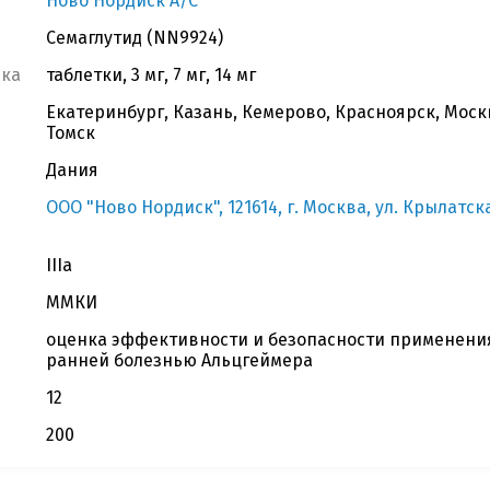
Ново Нордиск А/С
Семаглутид (NN9924)
вка
таблетки, 3 мг, 7 мг, 14 мг
Екатеринбург, Казань, Кемерово, Красноярск, Моск
Томск
Дания
ООО "Ново Нордиск", 121614, г. Москва, ул. Крылатская
IIIa
ММКИ
оценка эффективности и безопасности применения
ранней болезнью Альцгеймера
12
200