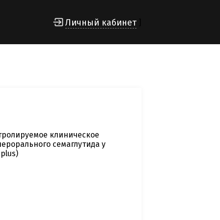
Личный кабинет
]
тролируемое клиническое
ерорального cемаглутида у
plus)