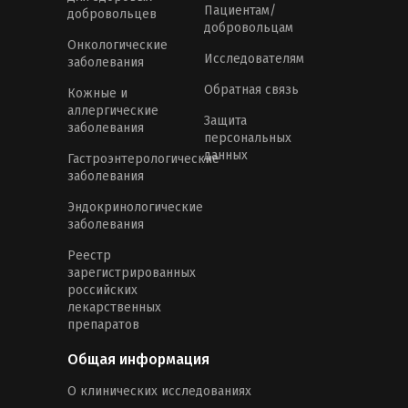
Пациентам/
добровольцев
добровольцам
Онкологические
Исследователям
заболевания
Обратная связь
Кожные и
аллергические
Защита
заболевания
персональных
данных
Гастроэнтерологические
заболевания
Эндокринологические
заболевания
Реестр
зарегистрированных
российских
лекарственных
препаратов
Общая информация
О клинических исследованиях