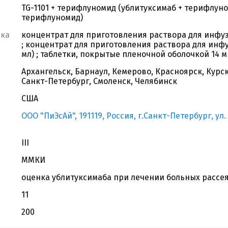
TG-1101 + терифлуномид (ублитуксимаб + терифлуно
терифлуномид)
вка
концентрат для приготовления раствора для инфузи
; концентрат для приготовления раствора для инфу
мл) ; таблетки, покрытые пленочной оболочкой 14 мг
Архангельск, Барнаул, Кемерово, Красноярск, Курс
Санкт-Петербург, Смоленск, Челябинск
США
ООО "ПиЭсАй", 191119, Россия, г.Санкт-Петербург, ул.
III
ММКИ
оценка ублитуксимаба при лечении больных рассе
11
200