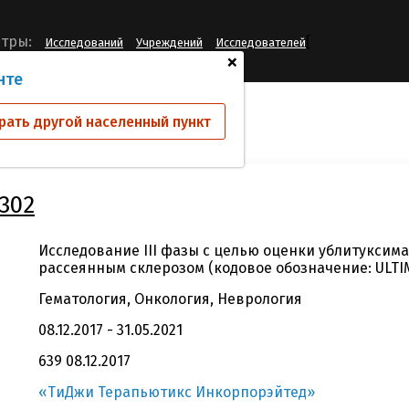
[
тры:
Исследований
Учреждений
Исследователей
+
нте
ий
TG1101-RMS302
рать другой населенный пункт
302
Исследование III фазы с целью оценки ублитуксим
рассеянным склерозом (кодовое обозначение: ULTIM
Гематология, Онкология, Неврология
08.12.2017 - 31.05.2021
639 08.12.2017
«ТиДжи Терапьютикс Инкорпорэйтед»