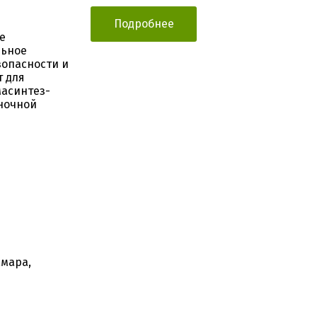
Подробнее
е
льное
зопасности и
т для
масинтез-
 ночной
амара,