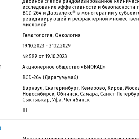
Двойное слепое рандомизированное клиничес
исследование эффективности и безопасности 
BCD-264 и Дарзалекс® в монотерапии у субъект
рецидивирующей и рефрактерной множестве
миеломой
Гематология, Онкология
19.10.2023 - 31.12.2029
№ 599 от 19.10.2023
И
Акционерное общество «БИОКАД»
BCD-264 (Даратумумаб)
Барнаул, Екатеринбург, Кемерово, Киров, Моск
Новосибирск, Обнинск, Самара, Санкт-Петербург
Сыктывкар, Уфа, Челябинск
III
3
Многоцентровое проспективное одногруппово