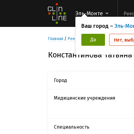
Эль-Монте
Реес
Ваш город –
Эль-Мо
Главная
Реестр Исследователей
Конста
Да
Нет, выб
Константинова Татьяна
Город
Медицинские учреждения
Специальность