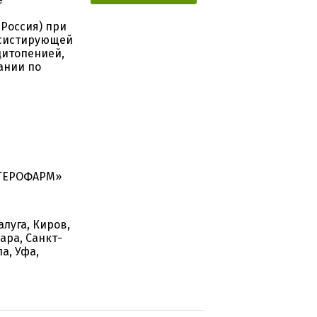
Россия) при
рсистирующей
цитопенией,
ании по
«ГЕРОФАРМ»
алуга, Киров,
ара, Санкт-
а, Уфа,