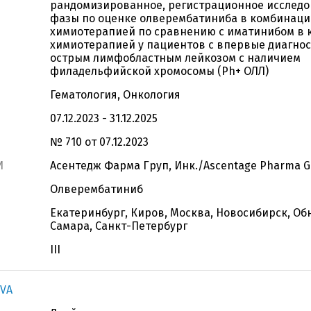
рандомизированное, регистрационное исследов
фазы по оценке олверембатиниба в комбинаци
химиотерапией по сравнению с иматинибом в 
химиотерапией у пациентов с впервые диагн
острым лимфобластным лейкозом с наличием
филадельфийской хромосомы (Ph+ ОЛЛ)
Гематология, Онкология
07.12.2023 - 31.12.2025
№ 710 от 07.12.2023
И
Асентедж Фарма Груп, Инк./Ascentage Pharma Gr
Олверембатиниб
Екатеринбург, Киров, Москва, Новосибирск, Об
Самара, Санкт-Петербург
III
IVA