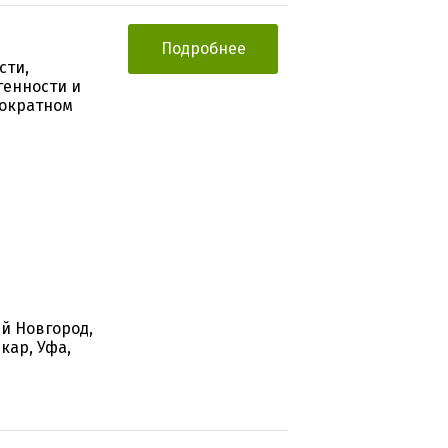
Подробнее
сти,
генности и
нократном
й Новгород,
кар, Уфа,