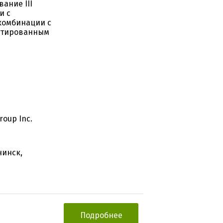
ание III
и с
комбинации с
остированным
oup Inc.
нинск,
Подробнее