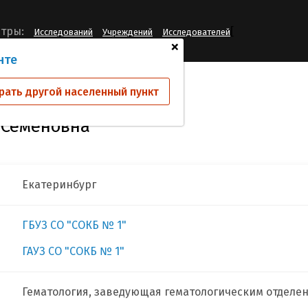
[
тры:
Исследований
Учреждений
Исследователей
+
нте
нтинова Татьяна Семеновна
рать другой населенный пункт
 Семеновна
Екатеринбург
ГБУЗ СО "СОКБ № 1"
ГАУЗ СО "СОКБ № 1"
Гематология, заведующая гематологическим отделе