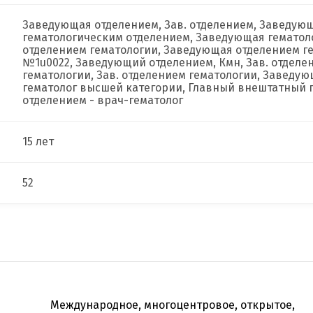
Заведующая отделением, Зав. отделением, Заведующ
гематологическим отделением, Заведующая гематоло
отделением гематологии, Заведующая отделением ге
№1u0022, Заведующий отделением, Кмн, Зав. отдел
гематологии, Зав. отделением гематологии, Заведующ
гематолог высшей категории, Главный внештатный 
отделением - врач-гематолог
15 лет
52
Международное, многоцентровое, открытое,