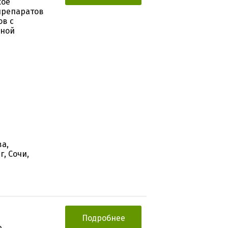
кое
препаратов
ов с
нной
ва,
, Сочи,
Подробнее
е