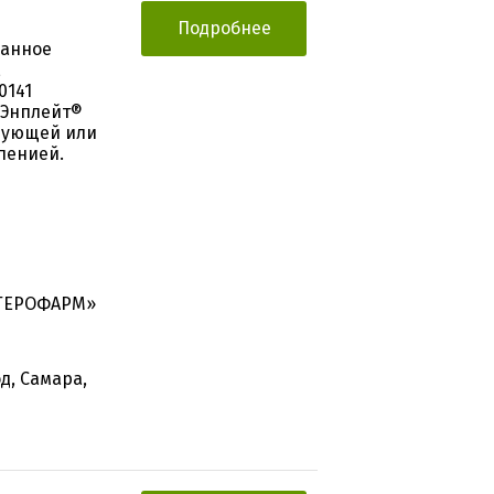
Подробнее
ванное
,
0141
 Энплейт®
ирующей или
пенией.
«ГЕРОФАРМ»
д, Самара,