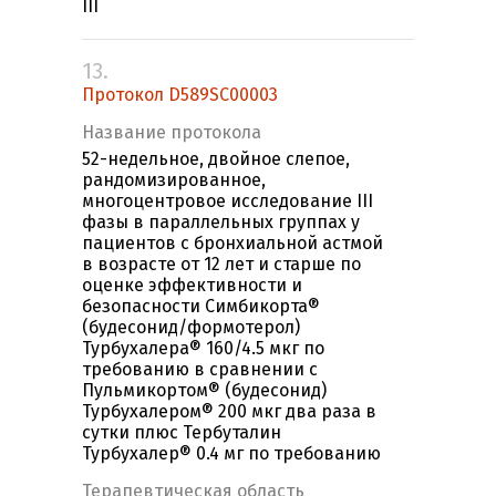
III
13.
Протокол D589SC00003
Название протокола
52-недельное, двойное слепое,
рандомизированное,
многоцентровое исследование III
фазы в параллельных группах у
пациентов с бронхиальной астмой
в возрасте от 12 лет и старше по
оценке эффективности и
безопасности Симбикорта®
(будесонид/формотерол)
Турбухалера® 160/4.5 мкг по
требованию в сравнении с
Пульмикортом® (будесонид)
Турбухалером® 200 мкг два раза в
сутки плюс Тербуталин
Турбухалер® 0.4 мг по требованию
Терапевтическая область