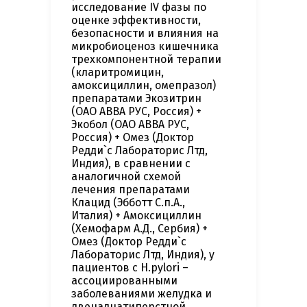
исследование IV фазы по
оценке эффективности,
безопасности и влияния на
микробиоценоз кишечника
трехкомпонентной терапии
(кларитромицин,
амоксициллин, омепразол)
препаратами Экозитрин
(ОАО АВВА РУС, Россия) +
Экобол (ОАО АВВА РУС,
Россия) + Омез (Доктор
Редди`с Лабораторис Лтд,
Индия), в сравнении с
аналогичной схемой
лечения препаратами
Клацид (Эбботт С.п.А.,
Италия) + Амоксициллин
(Хемофарм А.Д., Сербия) +
Омез (Доктор Редди`с
Лабораторис Лтд, Индия), у
пациентов с H.pylori –
ассоциированными
заболеваниями желудка и
двенадцатиперстной