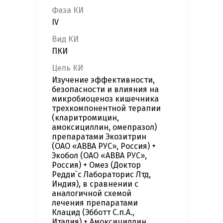
Фаза КИ
IV
Вид КИ
ПКИ
Цель КИ
Изучение эффективности,
безопасности и влияния на
микробиоценоз кишечника
трехкомпонентной терапии
(кларитромицин,
амоксициллин, омепразол)
препаратами Экозитрин
(ОАО «АВВА РУС», Россия) +
Экобол (ОАО «АВВА РУС»,
Россия) + Омез (Доктор
Редди`с Лабораторис Лтд,
Индия), в сравнении с
аналогичной схемой
лечения препаратами
Клацид (Эбботт С.п.А.,
Италия) + Амоксициллин