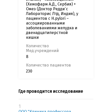
(Хемофарм А.Д., Сербия) +
Омез (Доктор Редди`с
Лабораторис Лтд, Индия), у
пациентов с H.pylori –
ассоциированными
заболеваниями желудка и
двенадцатиперстной
кишки
Количество
Мед.учреждений
8
Количество пациентов
230
Где проводится исследование
1
ООО "Клиника профессора