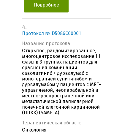
Подробнее
4.
Протокол № D5086C00001
Название протокола
Открытое, рандомизированное,
многоцентровое исследование III
фазы в 3 группах пациентов для
сравнения комбинации
саволитиниб + дурвалумаб с
монотерапией сунитинибом и
дурвалумабом у пациентов с MET-
управляемой, неоперабельной и
местно-распространенной или
метастатической папиллярной
почечной клеточной карциномой
(ППКК) (SAMETA)
Терапевтическая область
Онкология