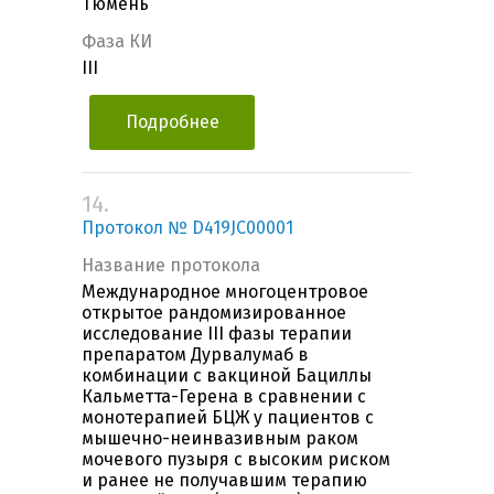
Тюмень
Фаза КИ
III
Подробнее
14.
Протокол № D419JC00001
Название протокола
Международное многоцентровое
открытое рандомизированное
исследование III фазы терапии
препаратом Дурвалумаб в
комбинации с вакциной Бациллы
Кальметта-Герена в сравнении с
монотерапией БЦЖ у пациентов с
мышечно-неинвазивным раком
мочевого пузыря с высоким риском
и ранее не получавшим терапию