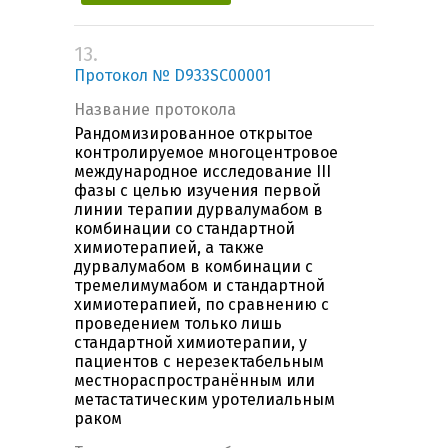
13.
Протокол № D933SC00001
Название протокола
Рандомизированное открытое
контролируемое многоцентровое
международное исследование III
фазы с целью изучения первой
линии терапии дурвалумабом в
комбинации со стандартной
химиотерапией, а также
дурвалумабом в комбинации с
тремелимумабом и стандартной
химиотерапией, по сравнению с
проведением только лишь
стандартной химиотерапии, у
пациентов с нерезектабельным
местнораспространённым или
метастатическим уротелиальным
раком