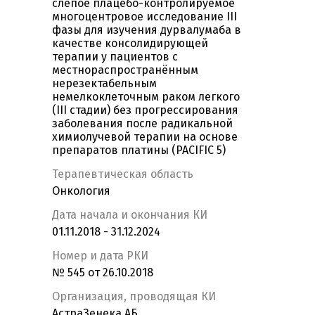
слепое плацебо-контролируемое
многоцентровое исследование III
фазы для изучения дурвалумаба в
качестве консолидирующей
терапии у пациентов с
местнораспространённым
нерезектабельным
немелкоклеточным раком легкого
(III стадии) без прогрессирования
заболевания после радикальной
химиолучевой терапии на основе
препаратов платины (PACIFIC 5)
Терапевтическая область
Онкология
Дата начала и окончания КИ
01.11.2018 - 31.12.2024
Номер и дата РКИ
№ 545 от 26.10.2018
Организация, проводящая КИ
АстраЗенека АБ