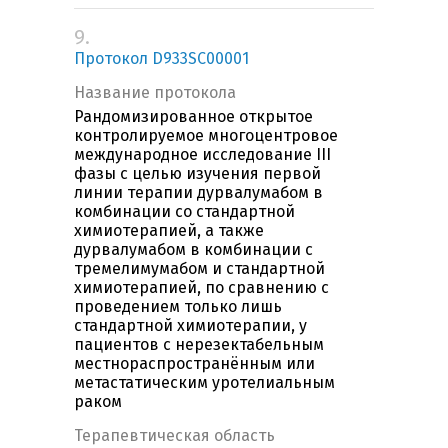
9.
Протокол D933SC00001
Название протокола
Рандомизированное открытое
контролируемое многоцентровое
международное исследование III
фазы с целью изучения первой
линии терапии дурвалумабом в
комбинации со стандартной
химиотерапией, а также
дурвалумабом в комбинации с
тремелимумабом и стандартной
химиотерапией, по сравнению с
проведением только лишь
стандартной химиотерапии, у
пациентов с нерезектабельным
местнораспространённым или
метастатическим уротелиальным
раком
Терапевтическая область