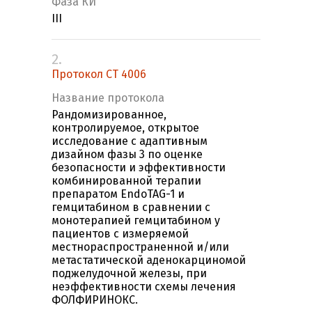
Фаза КИ
III
2.
Протокол CT 4006
Название протокола
Рандомизированное,
контролируемое, открытое
исследование с адаптивным
дизайном фазы 3 по оценке
безопасности и эффективности
комбинированной терапии
препаратом EndoTAG-1 и
гемцитабином в сравнении с
монотерапией гемцитабином у
пациентов с измеряемой
местнораспространенной и/или
метастатической аденокарциномой
поджелудочной железы, при
неэффективности схемы лечения
ФОЛФИРИНОКС.