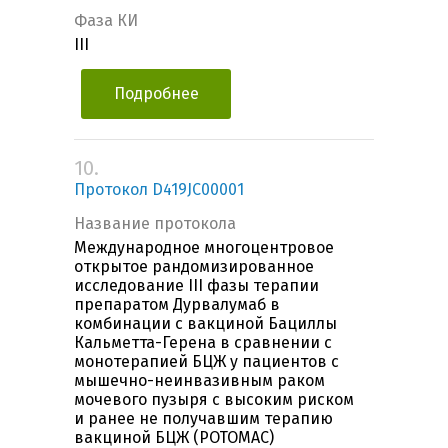
Фаза КИ
III
Подробнее
10.
Протокол D419JC00001
Название протокола
Международное многоцентровое
открытое рандомизированное
исследование III фазы терапии
препаратом Дурвалумаб в
комбинации с вакциной Бациллы
Кальметта-Герена в сравнении с
монотерапией БЦЖ у пациентов с
мышечно-неинвазивным раком
мочевого пузыря с высоким риском
и ранее не получавшим терапию
вакциной БЦЖ (POTOMAC)