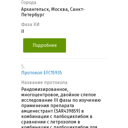
Города
Архангельск, Москва, Санкт-
Петербург
Фаза КИ
II
Подробнее
5.
Протокол EFC15935
Название протокола
Рандомизированное,
многоцентровое, двойное слепое
исследование III фазы по изучению
применения препарата
амценестрант (SAR439859) в
комбинации с палбоциклибом в
сравнении с летрозолом в
комбинации с палбоциклибом для