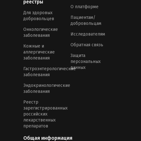
реестры
О платформе
Для здоровых
Пациентам/
добровольцев
добровольцам
Онкологические
Исследователям
заболевания
Обратная связь
Кожные и
аллергические
Защита
заболевания
персональных
данных
Гастроэнтерологические
заболевания
Эндокринологические
заболевания
Реестр
зарегистрированных
российских
лекарственных
препаратов
Общая информация