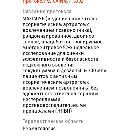
Протокол № CAIN457F3302
Название протокола
MAXIMISE (ведение пациентов с
псориатическим артритом с
вовлечением позвоночника),
рандомизированное, двойное
слепое, плацебо-контролируемое
многоцентровое 52-х недельное
исследование для оценки
эффективности и безопасности
подкожного введения
секукинумаба в дозах 150 и 300 мг у
пациентов с активным
псориатическим артритом с
вовлечением позвоночника без
адекватного ответа на терапию
нестероидными
противовоспалительными
препаратами (НПВП)
Терапевтическая область
Ревматология