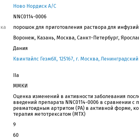
Ново Нордиск A/C
NNC0114-0006
вка
порошок для приготовления раствора для инфузий 
Воронеж, Казань, Москва, Санкт-Петербург, Яросла
Дания
Квинтайлс ГезмбХ, 125167, г. Москва, Ленинградский п
IIa
ММКИ
Оценка изменений в активности заболевания после
введений препарата NNC0114-0006 в сравнении с п
ревматоидным артритом (РА) в активной форме, к
терапия метотрексатом (MTX)
9
60