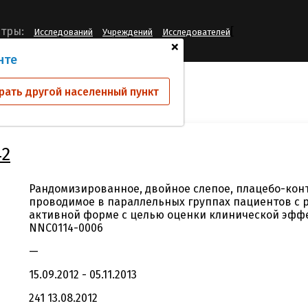
[
тры:
Исследований
Учреждений
Исследователей
+
нте
ий
NN8828-3842
рать другой населенный пункт
42
Рандомизированное, двойное слепое, плацебо-кон
проводимое в параллельных группах пациентов с 
активной форме с целью оценки клинической эфф
NNC0114-0006
—
15.09.2012 - 05.11.2013
241 13.08.2012