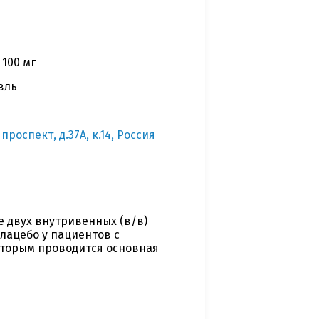
100 мг
вль
роспект, д.37А, к.14, Россия
 двух внутривенных (в/в)
лацебо у пациентов с
оторым проводится основная