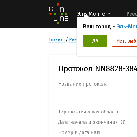
Эль-Монте
Реес
Ваш город –
Эль-Мо
Главная
Реестр Клинических исследован
Да
Нет, выб
Протокол NN8828-38
Название протокола
Терапевтическая область
Дата начала и окончания КИ
Номер и дата РКИ