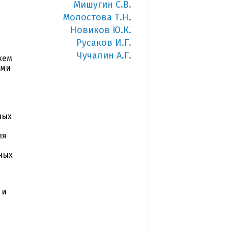
Мишугин С.В.
Молостова Т.Н.
Новиков Ю.К.
Русаков И.Г.
Чучалин А.Г.
хем
ыми
ных
ля
ных
 и