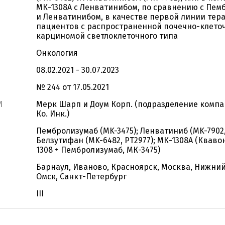
МК-1308А с Ленватинибом, по сравнению с Пе
и Ленватинибом, в качестве первой линии тер
пациентов c распространенной почечно-клето
карциномой светлоклеточного типа
Онкология
08.02.2021 - 30.07.2023
№ 244 от 17.05.2021
И
Мерк Шарп и Доум Корп. (подразделение компа
Ко. Инк.)
Пембролизумаб (MK-3475); Ленватиниб (MK-7902,
Белзутифан (MK-6482, PT2977); МК-1308А (Кваво
1308 + Пембролизумаб, МК-3475)
Барнаул, Иваново, Красноярск, Москва, Нижний
Омск, Санкт-Петербург
III