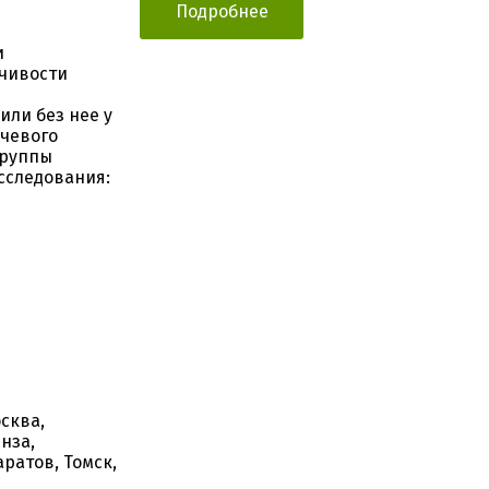
Подробнее
и
йчивости
или без нее у
чевого
группы
сследования:
сква,
нза,
аратов, Томск,