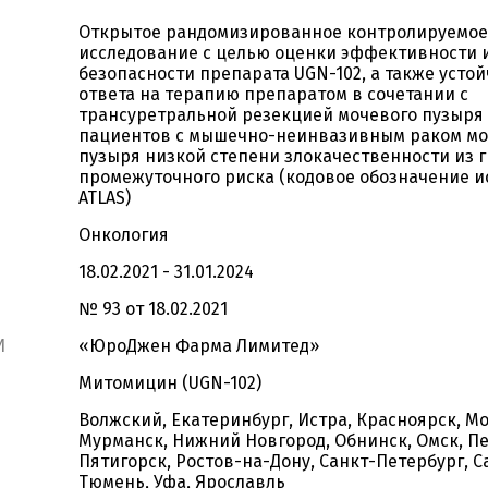
Открытое рандомизированное контролируемое
исследование с целью оценки эффективности 
безопасности препарата UGN-102, а также усто
ответа на терапию препаратом в сочетании с
трансуретральной резекцией мочевого пузыря 
пациентов с мышечно-неинвазивным раком мо
пузыря низкой степени злокачественности из 
промежуточного риска (кодовое обозначение и
ATLAS)
Онкология
18.02.2021 - 31.01.2024
№ 93 от 18.02.2021
И
«ЮроДжен Фарма Лимитед»
Митомицин (UGN-102)
Волжский, Екатеринбург, Истра, Красноярск, Мо
Мурманск, Нижний Новгород, Обнинск, Омск, Пе
Пятигорск, Ростов-на-Дону, Санкт-Петербург, С
Тюмень, Уфа, Ярославль