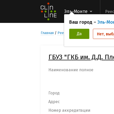
Эль-Монте
Реес
Ваш город –
Эль-Мо
Главная
Реестр Медицинских учреждени
Да
Нет, выб
ГБУЗ "ГКБ им. Д.Д. П
Наименование полное
Город
Адрес
Номер аккредитации