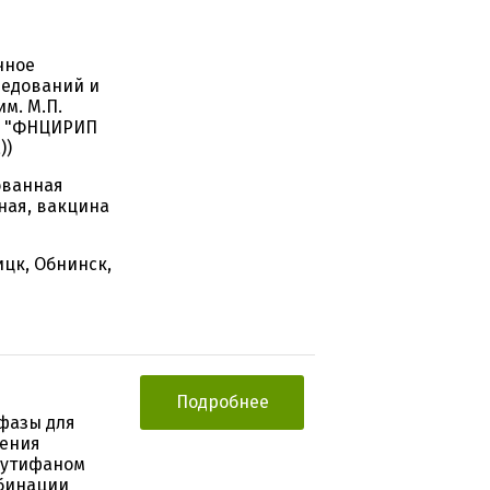
чное
ледований и
м. М.П.
НУ "ФНЦИРИП
))
ованная
ая, вакцина
ицк, Обнинск,
Подробнее
фазы для
нения
зутифаном
мбинации