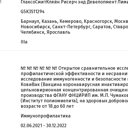
И
ГлаксоСмитКляйн Рисерч энд Девелопмент Лим
GSK3511294
Барнаул, Казань, Кемерово, Красногорск, Москв
Новосибирск, Санкт-Петербург, Саратов, Ставр
Челябинск, Ярославль
IIIa
№ № № № № № Открытое сравнительное иссл
профилактической эффективности и несравни
исследование иммуногенности и безопасности
КовиВак (Вакцина коронавирусная инактивир
цельновирионная концентрированная очищенн
производства ФГАНУ ФНЦИРИП им. М.П. Чумако
(Институт полиомиелита), на здоровых доброво
возрасте от 18 до 60 лет
Иммунопрофилактика
02.06.2021 - 30.12.2022