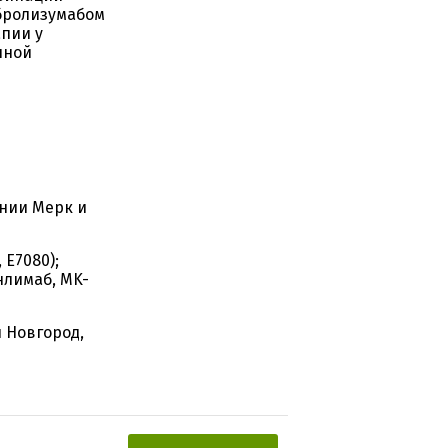
мбролизумабом
апии у
чной
нии Мерк и
 E7080);
нлимаб, MK-
 Новгород,