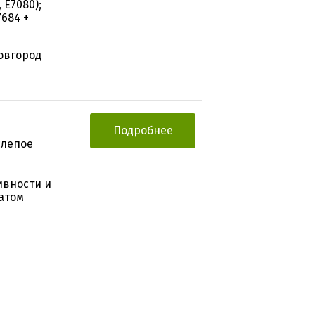
 E7080);
684 +
овгород
Подробнее
слепое
ивности и
атом