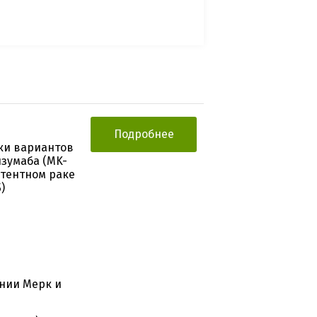
Подробнее
нки вариантов
зумаба (MK-
стентном раке
)
нии Мерк и