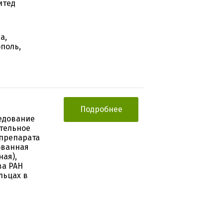
итед
а,
ополь,
Подробнее
едование
тельное
 препарата
ованная
ая),
ва РАН
льцах в