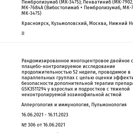
Пембролизумаб (MK-3475); Ленватиниб (MK-7902,
МК-7684А (Вибостолимаб + Пембролизумаб, МК-7
МК-3475)
Красноярск, Кузьмоловский, Москва, Нижний Н
II
Рандомизированное многоцентровое двойное 
плацебо-контролируемое исследование
продолжительностью 52 недели, проводимое в
параллельных группах с целью оценки эффект
безопасности дополнительной терапии препар
GSK3511294 у взрослых и подростков с тяжелой
неконтролируемой эозинофильной астмой
Аллергология и иммунология, Пульмонология
16.06.2021 - 16.11.2023
№ 306 от 16.06.2021