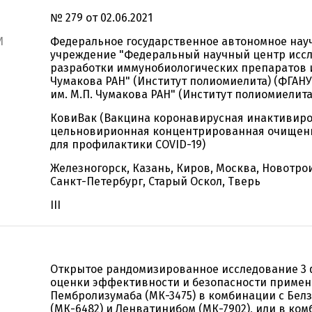
№ 279 от 02.06.2021
И
Федеральное государственное автономное нау
учреждение "Федеральный научный центр исс
разработки иммунобиологических препаратов и
Чумакова РАН" (Институт полиомиелита) (ФГА
им. М.П. Чумакова РАН" (Институт полиомиелита
КовиВак (Вакцина коронавирусная инактивир
цельновирионная концентрированная очищенн
для профилактики COVID-19)
Железногорск, Казань, Киров, Москва, Новотро
Санкт-Петербург, Старый Оскол, Тверь
III
Открытое рандомизированное исследование 3 
оценки эффективности и безопасности приме
Пембролизумаба (МК-3475) в комбинации с Бел
(МК-6482) и Ленватинибом (МК-7902), или в ко