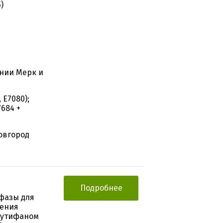
)
нии Мерк и
 E7080);
684 +
овгород
Подробнее
фазы для
нения
зутифаном