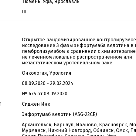
Тюмень, Уфа, Ярославль
III
Открытое рандомизированное контролируемое
исследование 3 фазы энфортумаба ведотина в
пембролизумабом в сравнении с химиотерапие
не леченном локально распространенном или
метастатическом уротелиальном раке
Онкология, Урология
08.09.2020 - 29.02.2024
№ 475 от 08.09.2020
И
Сиджен Инк
Энфортумаб ведотин (ASG-22CE)
Архангельск, Барнаул, Иваново, Красноярск, Мо
Мурманск, Нижний Новгород, Обнинск, Омск, Пя