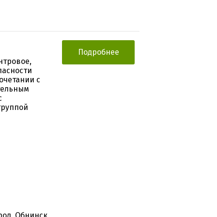
Подробнее
нтровое,
пасности
очетании с
тельным
с
группой
од, Обнинск,