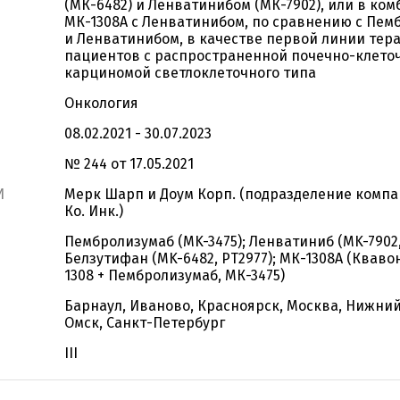
(МК-6482) и Ленватинибом (МК-7902), или в ко
МК-1308А с Ленватинибом, по сравнению с Пе
и Ленватинибом, в качестве первой линии тер
пациентов c распространенной почечно-клето
карциномой светлоклеточного типа
Онкология
08.02.2021 - 30.07.2023
№ 244 от 17.05.2021
И
Мерк Шарп и Доум Корп. (подразделение компа
Ко. Инк.)
Пембролизумаб (MK-3475); Ленватиниб (MK-7902,
Белзутифан (MK-6482, PT2977); МК-1308А (Кваво
1308 + Пембролизумаб, МК-3475)
Барнаул, Иваново, Красноярск, Москва, Нижний
Омск, Санкт-Петербург
III