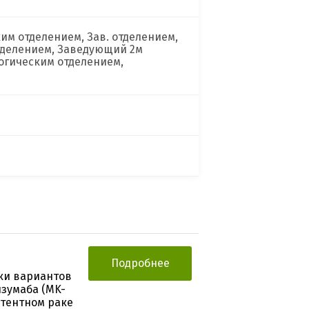
м отделением, Зав. отделением,
тделением, Заведующий 2м
огическим отделением,
Подробнее
нки вариантов
зумаба (MK-
стентном раке