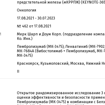
предстательной железы (мКРРПЖ) (KEYNOTE-365
Онкология
17.08.2021 - 30.07.2023
№ 462 от 17.08.2021
И
Мерк Шарп и Доум Корп. (подразделение компа
Ко. Инк.)
Пембролизумаб (MK-3475); Ленватиниб (MK-7902,
МК-7684А (Вибостолимаб + Пембролизумаб, МК-7
МК-3475)
Красноярск, Кузьмоловский, Москва, Нижний Н
II
Открытое рандомизированное исследование 3 
оценки эффективности и безопасности приме
Пембролизумаба (МК-3475) в комбинации с Бел