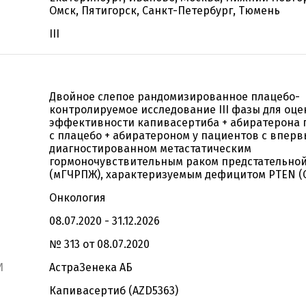
Омск, Пятигорск, Санкт-Петербург, Тюмень
III
Двойное слепое рандомизированное плацебо-
контролируемое исследование III фазы для оце
эффективности капивасертиба + абиратерона 
с плацебо + абиратероном у пациентов с вперв
диагностированном метастатическим
гормоночувствительным раком предстательно
(мГЧРПЖ), характеризуемым дефицитом PTEN (CA
Онкология
08.07.2020 - 31.12.2026
№ 313 от 08.07.2020
И
АстраЗенека АБ
Капивасертиб (AZD5363)