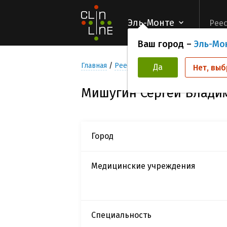
Эль-Монте
Реес
Ваш город –
Эль-Мо
Главная
Реестр Исследователей
Мишуг
Да
Нет, выб
Мишугин Сергей Влади
Город
Медицинские учреждения
Специальность