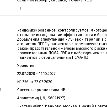
Санкт-Петербург, Саранск, Тюмень, Уфа
III
Рандомизированное, контролируемое, многоце
открытое исследование эффективности и безо
добавления апалутамида к лучевой терапии в с
агонистом ЛГРГ у пациентов с гормоночувстви
раком предстательной железы высокого риска 
положительным ПСМА-ПЭТ и с наблюдением за 
пациентов с отрицательным ПСМА-ПЭТ
Урология
22.07.2020 - 14.10.2027
№ 356 от 22.07.2020
И
Янссен Фармацевтика НВ
Апалутамид (JNJ-56021927)
Екатеринбург, Иваново, Москва, Нижний Новгор