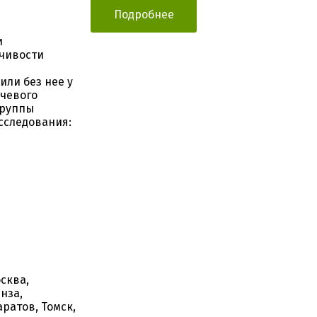
Подробнее
и
йчивости
или без нее у
чевого
группы
сследования:
сква,
нза,
аратов, Томск,