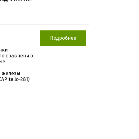
Подробнее
нки
по сравнению
ые
й железы
PItello-281)