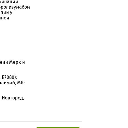
мбинации
мбролизумабом
апии у
чной
нии Мерк и
 E7080);
нлимаб, MK-
 Новгород,