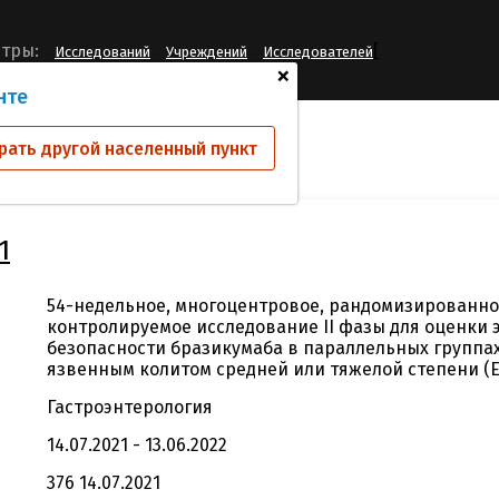
[
тры:
Исследований
Учреждений
Исследователей
+
нте
ий
D5272C00001
рать другой населенный пункт
1
54-недельное, многоцентровое, рандомизированное
контролируемое исследование II фазы для оценки
безопасности бразикумаба в параллельных группа
язвенным колитом средней или тяжелой степени (Ex
Гастроэнтерология
14.07.2021 - 13.06.2022
376 14.07.2021