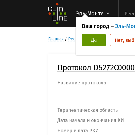
Эль-Монте
Реес
Ваш город –
Эль-Мо
Главная
Реестр Клинических исследован
Да
Нет, выб
Протокол D5272C0000
Название протокола
Терапевтическая область
Дата начала и окончания КИ
Номер и дата РКИ