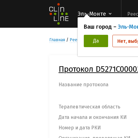
Эль-Монте
Реес
Ваш город –
Эль-Мо
Главная
Реестр Клинических исследован
Да
Нет, выб
Протокол D5271C0000
Название протокола
Терапевтическая область
Дата начала и окончания КИ
Номер и дата РКИ