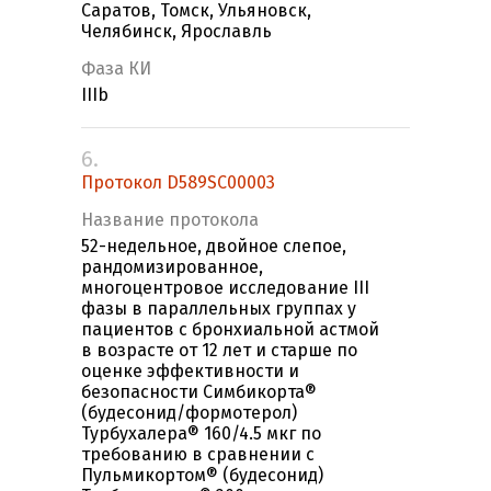
Саратов, Томск, Ульяновск,
Челябинск, Ярославль
Фаза КИ
IIIb
6.
Протокол D589SC00003
Название протокола
52-недельное, двойное слепое,
рандомизированное,
многоцентровое исследование III
фазы в параллельных группах у
пациентов с бронхиальной астмой
в возрасте от 12 лет и старше по
оценке эффективности и
безопасности Симбикорта®
(будесонид/формотерол)
Турбухалера® 160/4.5 мкг по
требованию в сравнении с
Пульмикортом® (будесонид)