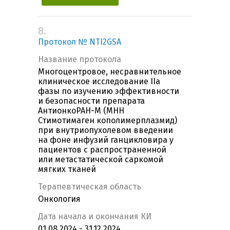
8.
Протокол № NTI2GSA
Название протокола
Многоцентровое, несравнительное
клиническое исследование IIа
фазы по изучению эффективности
и безопасности препарата
АнтионкоРАН-М (МНН
Стимотимаген кополимерплазмид)
при внутриопухолевом введении
на фоне инфузий ганцикловира у
пациентов с распространенной
или метастатической саркомой
мягких тканей
Терапевтическая область
Онкология
Дата начала и окончания КИ
01.08.2024 - 31.12.2024