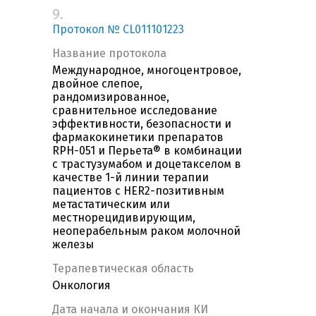
9.
Протокол № CL011101223
Название протокола
Международное, многоцентровое,
двойное слепое,
рандомизированное,
сравнительное исследование
эффективности, безопасности и
фармакокинетики препаратов
RPH-051 и Перьета® в комбинации
с трастузумабом и доцетакселом в
качестве 1-й линии терапии
пациентов с HER2-позитивным
метастатическим или
местнорецидивирующим,
неоперабельным раком молочной
железы
Терапевтическая область
Онкология
Дата начала и окончания КИ