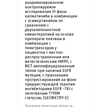
рандомизированное
контролируемое
исследование III фазы
капматиниба в комбинации
с осимертинибом по
сравнению c
двухкомпонентной
химиотерапией на основе
препарата платины в
комбинации с
пеметрекседом у
пациентов с местно-
распространенным или
метастатическим НМРЛ, с
МЕТ амплифицированным
типом при наличии EGFR
мутации, с признаками
прогрессирования на фоне
предшествующей терапии
ингибиторами EGFR –TKI с
негативным T790M
статусом, (GEOMETRY-E)
Терапевтическая область