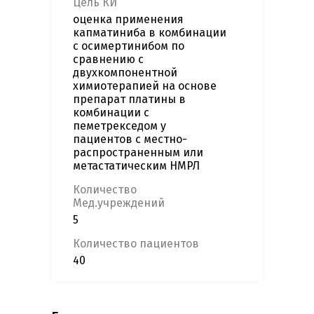
Цель КИ
оценка применения
капматиниба в комбинации
с осимертинибом по
сравнению c
двухкомпонентной
химиотерапией на основе
препарат платины в
комбинации с
пеметрекседом у
пациентов с местно-
распространенным или
метастатическим НМРЛ
Количество
Мед.учреждений
5
Количество пациентов
40