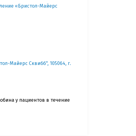
еление «Бристол-Майерс
л-Майерс Сквибб", 105064, г.
обина у пациентов в течение