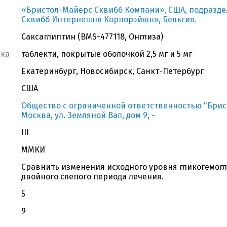
«Бристол-Майерс Сквибб Компани», США, подразд
Сквибб Интернешнл Корпорэйшн», Бельгия.
Саксаглиптин (BMS-477118, Онглиза)
вка
таблекти, покрытые оболочкой 2,5 мг и 5 мг
Екатеринбург, Новосибирск, Санкт-Петербург
США
Общество с ограниченной ответственностью "Бристо
Москва, ул. Земляной Вал, дом 9, ~
III
ММКИ
Сравнить изменения исходного уровня гликогемогл
двойного слепого периода лечения.
5
9