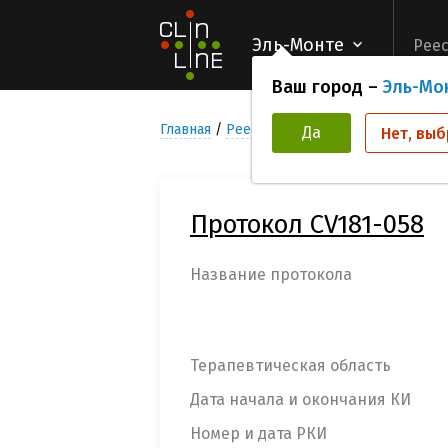
Эль-Монте
Реес
Ваш город –
Эль-Мо
Главная
Реестр Клинических исследован
Да
Нет, выб
Протокол CV181-058
Название протокола
Терапевтическая область
Дата начала и окончания КИ
Номер и дата РКИ