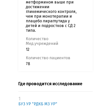
метформином выше при
достижении
гликемического контроля,
чем при монотерапии и
плацебо лираглутида у
детей и подростков с СД 2
типа.
Количество
Мед.учреждений
12
Количество пациентов
78
Где проводится исследование
1
БУЗ УР "РДКБ МЗ УР"