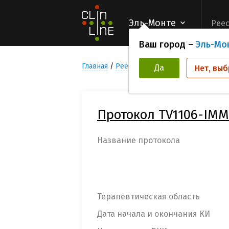
Эль-Монте
Реес
Ваш город –
Эль-Мо
Главная
Реестр Клинических исследован
Да
Нет, выб
Протокол TV1106-IMM
Название протокола
Терапевтическая область
Дата начала и окончания КИ