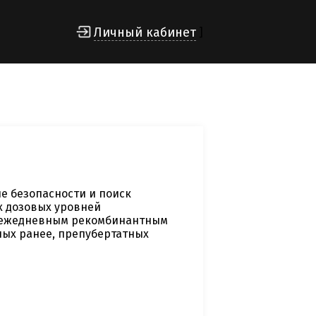
Личный кабинет
]
е безопасности и поиск
х дозовых уровней
с ежедневным рекомбинантным
ных ранее, препубертатных