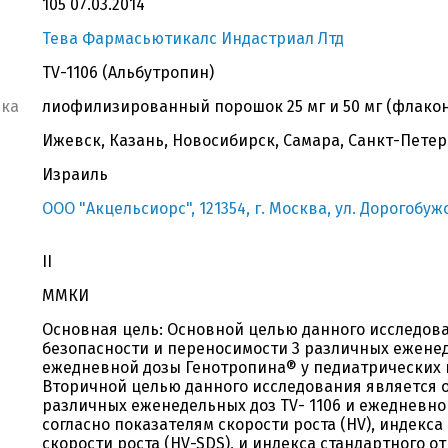
105 07.03.2014
Тева Фармасьютикалс Индастриал Лтд
TV-1106 (Альбутропин)
вка
лиофилизированный порошок 25 мг и 50 мг (флакон 
Ижевск, Казань, Новосибирск, Самара, Санкт-Петер
Израиль
ООО "Акцельсиорс", 121354, г. Москва, ул. Дорогобужск
II
ММКИ
Основная цель: Основной целью данного исследов
безопасности и переносимости 3 различных еженед
ежедневной дозы Генотропина® у педиатрических 
Вторичной целью данного исследования является 
различных еженедельных доз TV- 1106 и ежедневно
согласно показателям скорости роста (HV), индекс
скорости роста (HV-SDS), и индекса стандартного от