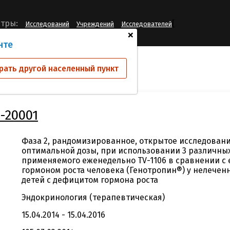
[
тры:
Исследований
Учреждений
Исследователей
+
нте
ий
TV1106-IMM-20001
рать другой населенный пункт
-20001
Фаза 2, рандомизированное, открытое исследовани
оптимальной дозы, при использовании 3 различны
применяемого еженедельно TV-1106 в сравнении 
гормоном роста человека (Генотропин®) у нелечен
детей с дефицитом гормона роста
Эндокринология (терапевтическая)
15.04.2014 - 15.04.2016