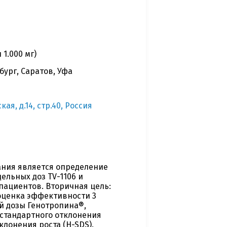
1.000 мг)
бург, Саратов, Уфа
ая, д.14, стр.40, Россия
ания является определение
ельных доз TV-1106 и
пациентов. Вторичная цель:
оценка эффективности 3
й дозы Генотропина®,
а стандартного отклонения
клонения роста (H-SDS).