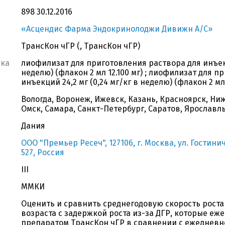
898 30.12.2016
«Асцендис Фарма Эндокринолоджи Дивижн А/С»
ТрансКон чГР (, ТрансКон чГР)
вка
лиофилизат для приготовления раствора для инъекци
неделю) (флакон 2 мл 12.100 мг) ; лиофилизат для 
инъекций 24,2 мг (0,24 мг/кг в неделю) (флакон 2 мл 
Вологда, Воронеж, Ижевск, Казань, Красноярск, Ни
Омск, Самара, Санкт-Петербург, Саратов, Ярославл
Дания
ООО "Премьер Ресеч", 127106, г. Москва, ул. Гостиничн
527, Россия
III
ММКИ
Оценить и сравнить среднегодовую скорость роста
возраста с задержкой роста из-за ДГР, которые еж
препаратом ТрансКон чГР в сравнении с ежеднев