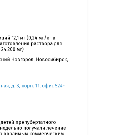
й 12,1 мг (0,24 мг/кг в
приготовления раствора для
24.200 мг)
жний Новгород, Новосибирск,
ь
ая, д. 3, корп. 11, офис 524-
 детей препубертатного
енедельно получали лечение
но вводимым коммерческим