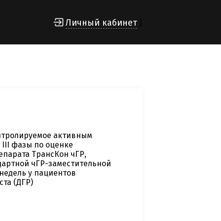
Личный кабинет
]
нтролируемое активным
III фазы по оценке
епарата ТрансКон чГР,
ндартной чГР-заместительной
 недель у пациентов
та (ДГР)