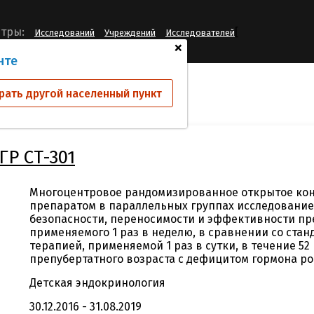
[
тры:
Исследований
Учреждений
Исследователей
+
нте
ий
ТрансКон чГР CT-301
рать другой населенный пункт
ГР CT-301
Многоцентровое рандомизированное открытое ко
препаратом в параллельных группах исследование 
безопасности, переносимости и эффективности пр
применяемого 1 раз в неделю, в сравнении со ста
терапией, применяемой 1 раз в сутки, в течение 52
препубертатного возраста с дефицитом гормона рос
Детская эндокринология
30.12.2016 - 31.08.2019