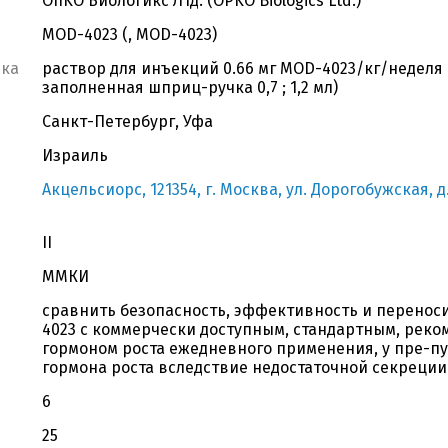
OIIKO Биологикс Лтд. (OPKO Biologics Ltd.)
MOD-4023 (, MOD-4023)
вка
раствор для инъекций 0.66 мг MOD-4023/кг/неделя
заполненная шприц-ручка 0,7 ; 1,2 мл)
Санкт-Петербург, Уфа
Израиль
Акцельсиорс, 121354, г. Москва, ул. Дорогобужская, д.
II
ММКИ
сравнить безопасность, эффективность и переноси
4023 с коммерчески доступным, стандартным, рек
гормоном роста ежедневного применения, у пре-п
гормона роста вследствие недостаточной секреции
6
25