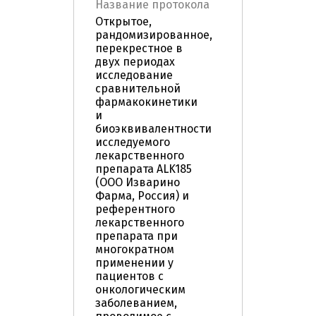
Название протокола
Открытое,
рандомизированное,
перекрестное в
двух периодах
исследование
сравнительной
фармакокинетики
и
биоэквивалентности
исследуемого
лекарственного
препарата ALK185
(ООО Изварино
Фарма, Россия) и
референтного
лекарственного
препарата при
многократном
применении у
пациентов с
онкологическим
заболеванием,