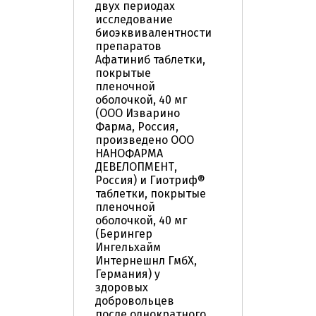
двух периодах
исследование
биоэквивалентности
препаратов
Афатиниб таблетки,
покрытые
пленочной
оболочкой, 40 мг
(ООО Изварино
Фарма, Россия,
произведено ООО
НАНОФАРМА
ДЕВЕЛОПМЕНТ,
Россия) и Гиотриф®
таблетки, покрытые
пленочной
оболочкой, 40 мг
(Берингер
Ингельхайм
Интернешнл ГмбХ,
Германия) у
здоровых
добровольцев
после однократного