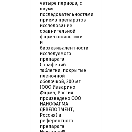
четыре периода, с
двумя
последовательностями
приема препаратов
исследование
сравнительной
фармакокинетики
и
биоэквивалентности
исследуемого
препарата
Сорафениб
таблетки, покрытые
пленочной
оболочкой, 200 мг
(ООО Изварино
Фарма, Россия,
произведено ООО
НАНОФАРМА
ДЕВЕЛОПМЕНТ,
Россия) и
референтного
препарата
Нексавар®