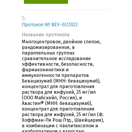
5.
Протокол № BEV-III/2022
Название протокола
Многоцентровое, двойное слепое,
рандомизированное, в
параллельных группах
сравнительное исследование
эффективности, безопасности,
фармакокинетики и
иммуногенности препаратов
Бевацизумаб (МНН: бевацизумаб),
концентрат для приготовления
раствора для инфузий, 25 мг/мл
(ООО Мабскейл, Россия), и
Авастин® (МНН: бевацизумаб),
концентрат для приготовления
раствора для инфузий, 25 мг/мл (Ф.
Хоффман-Ля Рош Лтд., Швейцария),
в комбинации с паклитакселом и
карбоплатином у взрослых