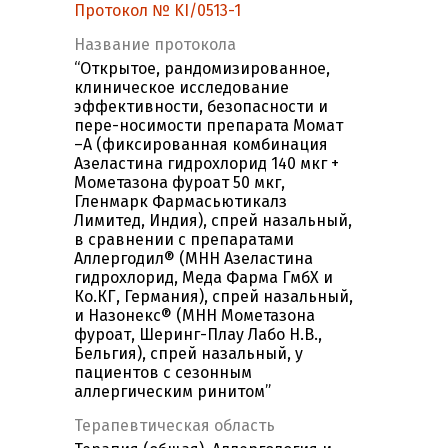
Протокол № KI/0513-1
Название протокола
“Открытое, рандомизированное,
клиническое исследование
эффективности, безопасности и
пере-носимости препарата Момат
–А (фиксированная комбинация
Азеластина гидрохлорид 140 мкг +
Мометазона фуроат 50 мкг,
Гленмарк Фармасьютикалз
Лимитед, Индия), спрей назальный,
в сравнении c препаратами
Аллергодил® (МНН Азеластина
гидрохлорид, Меда Фарма ГмбХ и
Ко.КГ, Германия), спрей назальный,
и Назонекс® (МНН Мометазона
фуроат, Шеринг-Плау Лабо Н.В.,
Бельгия), спрей назальный, у
пациентов с сезонным
аллергическим ринитом”
Терапевтическая область