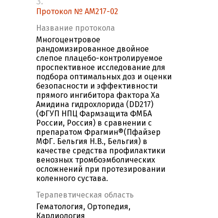
3.
Протокол № АМ217-02
Название протокола
Многоцентровое
рандомизированное двойное
слепое плацебо-контролируемое
проспективное исследование для
подбора оптимальных доз и оценки
безопасности и эффективности
прямого ингибитора фактора Ха
Амидина гидрохлорида (DD217)
(ФГУП НПЦ Фармзащита ФМБА
России, Россия) в сравнении с
препаратом Фрагмин®(Пфайзер
МФГ. Бельгия Н.В., Бельгия) в
качестве средства профилактики
венозных тромбоэмболических
осложнений при протезировании
коленного сустава.
Терапевтическая область
Гематология, Ортопедия,
Кардиология