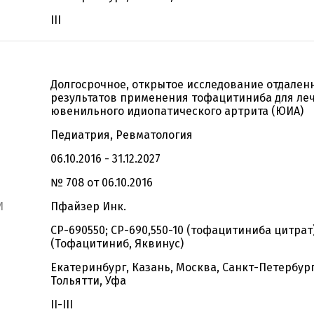
III
Долгосрочное, открытое исследование отдален
результатов применения тофацитиниба для ле
ювенильного идиопатического артрита (ЮИА)
Педиатрия, Ревматология
06.10.2016 - 31.12.2027
№ 708 от 06.10.2016
И
Пфайзер Инк.
CP-690550; CP-690,550-10 (тофацитиниба цитрат
(Тофацитиниб, Яквинус)
Екатеринбург, Казань, Москва, Санкт-Петербург
Тольятти, Уфа
II-III