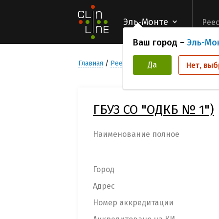
Эль-Монте
Реес
Ваш город –
Эль-Мо
Главная
Реестр Медицинских учреждени
Да
Нет, выб
ГБУЗ СО "ОДКБ № 1")
Наименование полное
Город
Адрес
Номер аккредитации