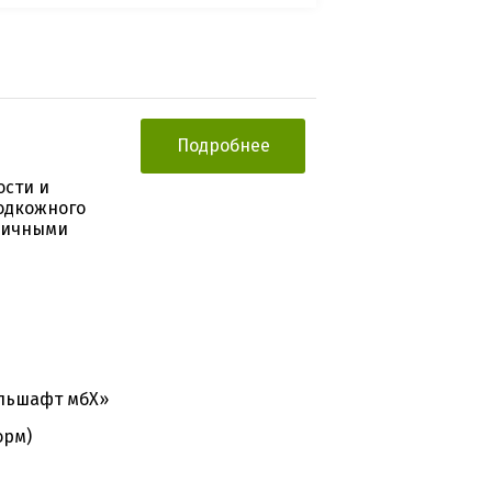
Подробнее
ости и
одкожного
рвичными
льшафт мбХ»
орм)