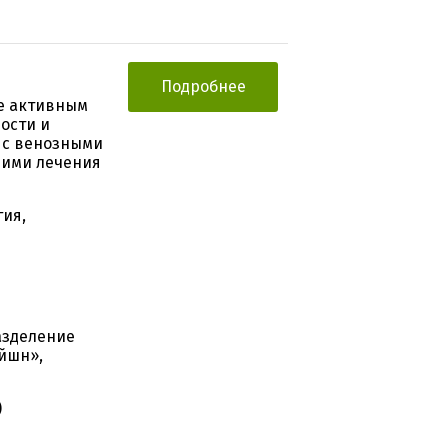
Подробнее
е активным
ости и
 с венозными
щими лечения
гия,
азделение
йшн»,
)