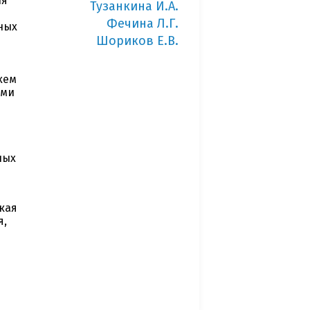
ля
Тузанкина И.А.
Фечина Л.Г.
ных
Шориков Е.В.
хем
ыми
ных
кая
я,