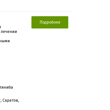
Подробнее
и
 лечении
мными
итиниба
, Саратов,