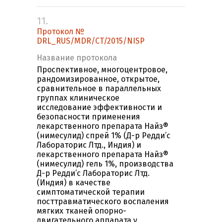
11.
Протокол №
DRL_RUS/MDR/CT/2015/NISP
Название протокола
Проспективное, многоцентровое,
рандомизированное, открытое,
сравнительное в параллельных
группах клиническое
исследование эффективности и
безопасности применения
лекарственного препарата Найз®
(нимесулид) спрей 1% (Д-р Редди’с
Лабораторис Лтд., Индия) и
лекарственного препарата Найз®
(нимесулид) гель 1%, производства
Д-р Редди’с Лабораторис Лтд.
(Индия) в качестве
симптоматической терапии
посттравматического воспаления
мягких тканей опорно-
двигательного аппарата у