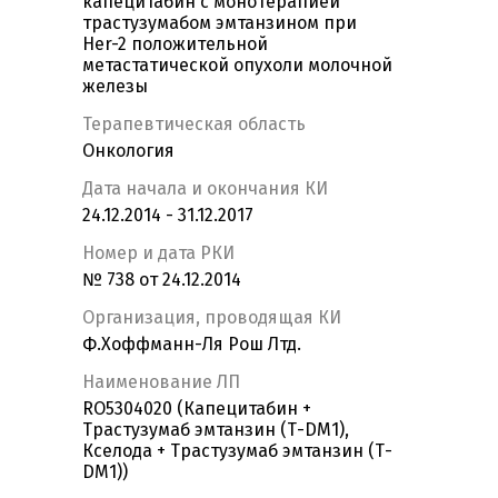
капецитабин с монотерапией
трастузумабом эмтанзином при
Her-2 положительной
метастатической опухоли молочной
железы
Терапевтическая область
Онкология
Дата начала и окончания КИ
24.12.2014 - 31.12.2017
Номер и дата РКИ
№ 738 от 24.12.2014
Организация, проводящая КИ
Ф.Хоффманн-Ля Рош Лтд.
Наименование ЛП
RO5304020 (Капецитабин +
Трастузумаб эмтанзин (Т-DM1),
Кселода + Трастузумаб эмтанзин (Т-
DM1))