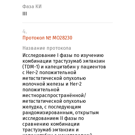
Фаза КИ
III
4.
Протокол № МО28230
Название протокола
Исследование I фазы по изучению
комбинации трастузумаб эмтанзин
(TDM-1) и капецитабин у пациентов
с Her-2 положительной
метастатической опухолью
молочной железы и Her-2
положительной
местнораспространённой/
метастатической опухолью
желудка, c последующим
рандомизированным, открытым
исследованием II фазы по
сравнению комбинации
трастузумаб эмтанзин и