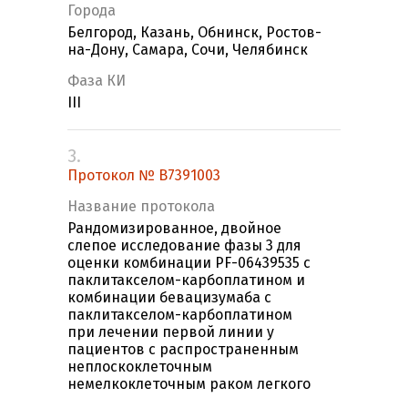
Города
Белгород, Казань, Обнинск, Ростов-
на-Дону, Самара, Сочи, Челябинск
Фаза КИ
III
3.
Протокол № B7391003
Название протокола
Рандомизированное, двойное
слепое исследование фазы 3 для
оценки комбинации PF-06439535 с
паклитакселом-карбоплатином и
комбинации бевацизумаба с
паклитакселом-карбоплатином
при лечении первой линии у
пациентов с распространенным
неплоскоклеточным
немелкоклеточным раком легкого