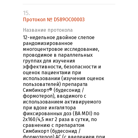
15.
Протокол № D589OC00003
Название протокола
12-недельное двойное слепое
рандомизированное
многоцентровое исследование,
проводимое в параллельных
группах для изучения
эффективности, безопасности и
оценок пациентами при
использовании (изучения оценок
пользователей) препарата
Симбикорт® (будесонид /
формотерол), вводимого с
использованием активируемого
при вдохе ингалятора
фиксированных доз (BA MDI) по
2x160/4,5 мкг 2 раза в сутки, по
сравнению с препаратом
Симбикорт (будесонид /
формотерол) AC (с введением при