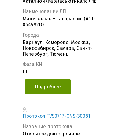
Актелион Фармасьютикалс Лтд
Наименование ЛП
Мацитентан + Тадалафил (ACT-
064992D)
Города
Барнаул, Кемерово, Москва,
Новосибирск, Самара, Санкт-
Петербург, Тюмень
Фаза КИ
III
Подробнее
9.
Протокол TV50717-CNS-30081
Название протокола
Открытое долгосрочное