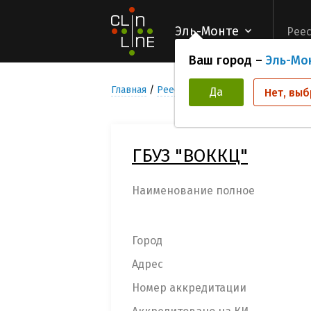
Эль-Монте
Реес
Ваш город –
Эль-Мо
Главная
Реестр Медицинских учреждени
Да
Нет, выб
ГБУЗ "ВОККЦ"
Наименование полное
Город
Адрес
Номер аккредитации