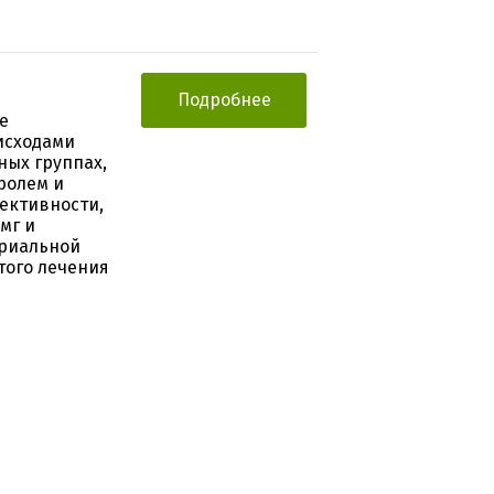
Подробнее
е
исходами
ных группах,
ролем и
ективности,
мг и
ериальной
того лечения