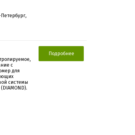
-Петербург,
Подробнее
тролируемое,
ние с
омер для
чающих
вой системы
 (DIAMOND).