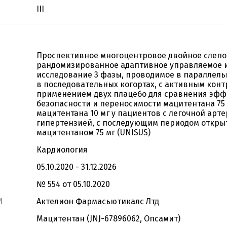
III
Проспективное многоцентровое двойное слепо
рандомизированное адаптивное управляемое 
исследование 3 фазы, проводимое в параллель
в последовательных когортах, с активным конт
применением двух плацебо для сравнения эфф
безопасности и переносимости мацитентана 75 
мацитентана 10 мг у пациентов с легочной арт
гипертензией, с последующим периодом откры
мацитентаном 75 мг (UNISUS)
Кардиология
05.10.2020 - 31.12.2026
№ 554 от 05.10.2020
И
Актелион Фармасьютикалс Лтд
Мацитентан (JNJ-67896062, Опсамит)