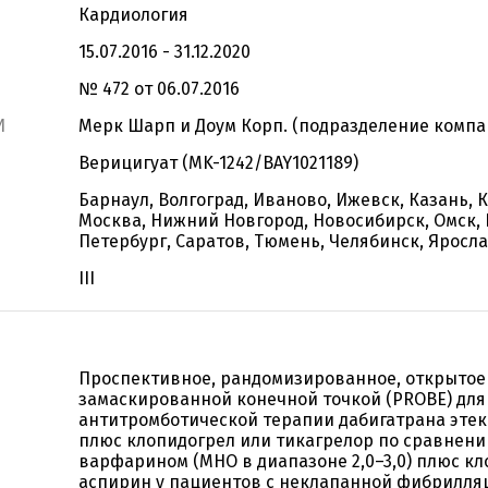
Кардиология
15.07.2016 - 31.12.2020
№ 472 от 06.07.2016
И
Мерк Шарп и Доум Корп. (подразделение компан
Верицигуат (MK-1242/BAY1021189)
Барнаул, Волгоград, Иваново, Ижевск, Казань, 
Москва, Нижний Новгород, Новосибирск, Омск, 
Петербург, Саратов, Тюмень, Челябинск, Яросл
III
Проспективное, рандомизированное, открытое
замаскированной конечной точкой (PROBE) для
антитромботической терапии дабигатрана этексил
плюс клопидогрел или тикагрелор по сравнени
варфарином (МНО в диапазоне 2,0–3,0) плюс кл
аспирин у пациентов с неклапанной фибрилля