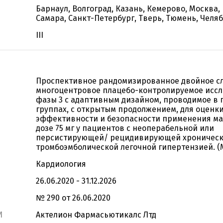
Барнаул, Волгоград, Казань, Кемерово, Москва, 
Самара, Санкт-Петербург, Тверь, Тюмень, Челя
III
Проспективное рандомизированное двойное с
многоцентровое плацебо-контролируемое исс
фазы 3 с адаптивным дизайном, проводимое в
группах, с открытым продолжением, для оценк
эффективности и безопасности применения ма
дозе 75 мг у пациентов с неоперабельной или
персистирующей/ рецидивирующей хроничес
тромбоэмболической легочной гипертензией. (
Кардиология
26.06.2020 - 31.12.2026
№ 290 от 26.06.2020
И
Актелион Фармасьютикалс Лтд