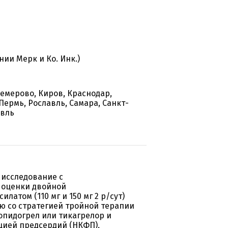
ии Мерк и Ко. Инк.)
Кемерово, Киров, Краснодар,
Пермь, Рославль, Самара, Санкт-
авль
 исследование с
 оценки двойной
атом (110 мг и 150 мг 2 р/сут)
ю со стратегией тройной терапии
опидогрел или тикагрелор и
цией предсердий (НКФП),