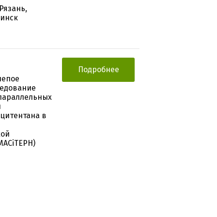
Рязань,
бинск
Подробнее
лепое
ледование
 параллельных
и
цитентана в
кой
MACiTEPH)