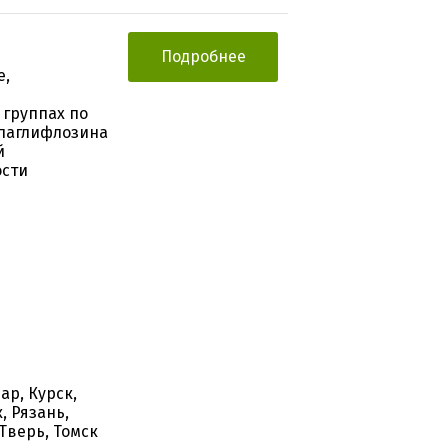
Подробнее
е,
 группах по
паглифлозина
й
ости
ар, Курск,
, Рязань,
Тверь, Томск