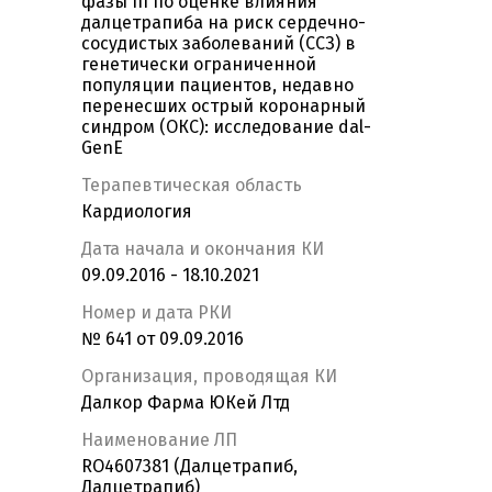
фазы III по оценке влияния
далцетрапиба на риск сердечно-
сосудистых заболеваний (ССЗ) в
генетически ограниченной
популяции пациентов, недавно
перенесших острый коронарный
синдром (ОКС): исследование dal-
GenE
Терапевтическая область
Кардиология
Дата начала и окончания КИ
09.09.2016 - 18.10.2021
Номер и дата РКИ
№ 641 от 09.09.2016
Организация, проводящая КИ
Далкор Фарма ЮКей Лтд
Наименование ЛП
RO4607381 (Далцетрапиб,
Далцетрапиб)