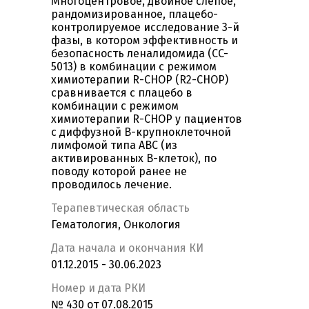
Многоцентровое, двойное слепое,
рандомизированное, плацебо-
контролируемое исследование 3-й
фазы, в котором эффективность и
безопасность леналидомида (CC-
5013) в комбинации с режимом
химиотерапии R-CHOP (R2-CHOP)
сравнивается с плацебо в
комбинации с режимом
химиотерапии R-CHOP у пациентов
с диффузной В-крупноклеточной
лимфомой типа ABC (из
активированных В-клеток), по
поводу которой ранее не
проводилось лечение.
Терапевтическая область
Гематология, Онкология
Дата начала и окончания КИ
01.12.2015 - 30.06.2023
Номер и дата РКИ
№ 430 от 07.08.2015