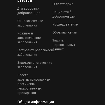
реестры
О платформе
Для здоровых
Пациентам/
добровольцев
добровольцам
Онкологические
Исследователям
заболевания
Обратная связь
Кожные и
аллергические
Защита
заболевания
персональных
данных
Гастроэнтерологические
заболевания
Эндокринологические
заболевания
Реестр
зарегистрированных
российских
лекарственных
препаратов
Общая информация