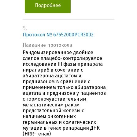
Подробнее
5.
Протокол № 67652000PCR3002
Название протокола
Рандомизированное двойное
слепое плацебо-контролируемое
исследование III фазы препарата
нирапариб в сочетании с
абиратерона ацетатом и
преднизоном в сравнении с
применением только абиратерона
ацетата и преднизона у пациентов
с гормоночувствительным
метастатическим раком
предстательной железы с
наличием онкогенных
герминальных и соматических
мутаций в генах репарации ДНК
(HRR-генах)