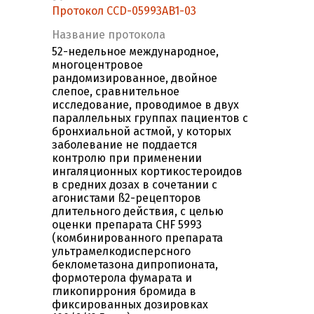
Протокол CCD-05993AB1-03
Название протокола
52-недельное международное,
многоцентровое
рандомизированное, двойное
слепое, сравнительное
исследование, проводимое в двух
параллельных группах пациентов с
бронхиальной астмой, у которых
заболевание не поддается
контролю при применении
ингаляционных кортикостероидов
в средних дозах в сочетании с
агонистами ß2-рецепторов
длительного действия, с целью
оценки препарата CHF 5993
(комбинированного препарата
ультрамелкодисперсного
беклометазона дипропионата,
формотерола фумарата и
гликопиррония бромида в
фиксированных дозировках