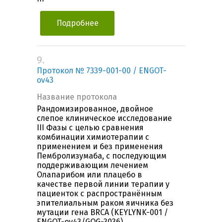
Подробнее
9.
Протокол № 7339-001-00 / ENGOT-
ov43
Название протокола
Рандомизированное, двойное
слепое клиническое исследование
III Фазы с целью сравнения
комбинации химиотерапии c
применением и без применения
Пембролизумаба, с последующим
поддерживающим лечением
Олапарибом или плацебо в
качестве первой линии терапии у
пациенток с распространённым
эпителиальным раком яичника без
мутации гена BRCA (KEYLYNK-001 /
ENGOT-ov43/GOG-3036)