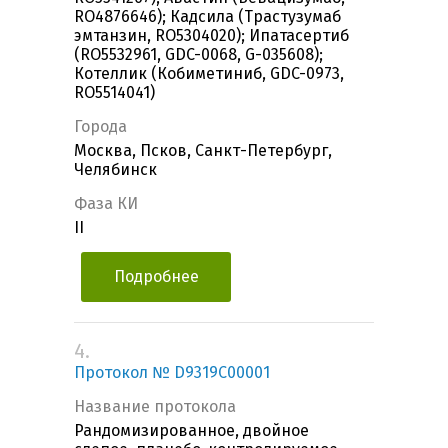
RO4876646); Кадсила (Трастузумаб
эмтанзин, RO5304020); Ипатасертиб
(RO5532961, GDC-0068, G-035608);
Котеллик (Кобиметиниб, GDC-0973,
RO5514041)
Города
Москва, Псков, Санкт-Петербург,
Челябинск
Фаза КИ
II
Подробнее
4.
Протокол № D9319C00001
Название протокола
Рандомизированное, двойное