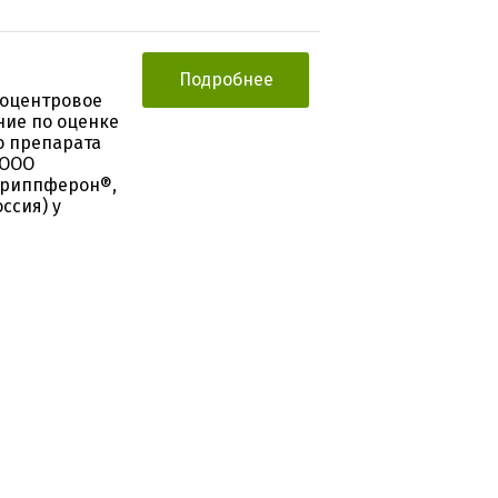
Подробнее
гоцентровое
ие по оценке
о препарата
(ООО
 Гриппферон®,
ссия) у