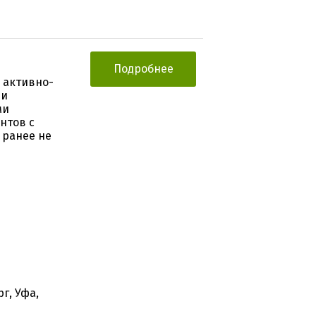
Подробнее
 активно-
 и
ми
нтов с
 ранее не
г, Уфа,