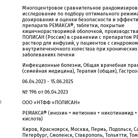
Многоцентровое сравнительное рандомизиро
исследование по подбору оптимального режим
дозирования и оценки безопасности и эффект
препарата РЕМАКСА®, таблетки, покрытые
кишечнорастворимой оболочкой, производств
ПОЛИСАН (Россия) в сравнении с препаратом 
раствор для инфузий, у пациентов с синдромом
внутрипеченочного холестаза при хронически
заболеваниях печени
Инфекционные болезни, Общая врачебная пра
(семейная медицина), Терапия (общая), Гастро
06.04.2023 - 15.06.2025
№ 196 от 06.04.2023
И
ООО «НТФФ «ПОЛИСАН»
РЕМАКСА® (инозин + метионин + никотинамид +
кислота)
Киров, Красноярск, Москва, Пермь, Подольск, С
Петербург, Смоленск, Ставрополь, Тольятти, То