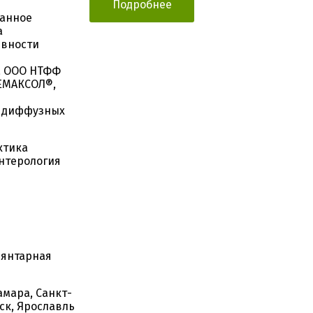
Подробнее
ванное
а
ивности
а ООО НТФФ
РЕМАКСОЛ®,
х диффузных
ктика
энтерология
 янтарная
амара, Санкт-
мск, Ярославль