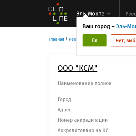
Эль-Монте
Реес
Ваш город –
Эль-Мо
Главная
Реестр Медицинских учреждени
Да
Нет, выб
ООО "КСМ"
Наименование полное
Город
Адрес
Номер аккредитации
Аккредитовано на КИ