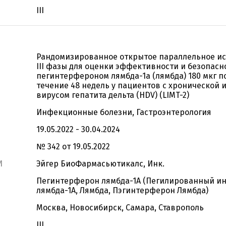
III
Рандомизированное открытое параллельное и
III фазы для оценки эффективности и безопасн
пегинтерфероном лямбда-1а (лямбда) 180 мкг п
течение 48 недель у пациентов с хронической
вирусом гепатита дельта (HDV) (LIMT-2)
Инфекционные болезни, Гастроэнтерология
19.05.2022 - 30.04.2024
№ 342 от 19.05.2022
И
Эйгер БиоФармасьютикалс, Инк.
Пегинтерферон лямбда-1А (Пегилированный и
лямбда-1А, Лямбда, Пэгинтерферон Лямбда)
Москва, Новосибирск, Самара, Ставрополь
III