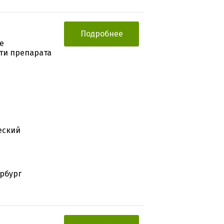
Подробнее
е
ти препарата
еский
ербург