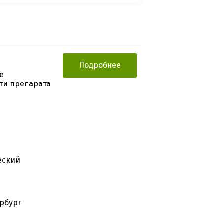
Подробнее
е
ти препарата
еский
ербург