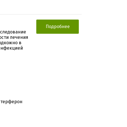
Подробнее
сследование
ости лечения
одкожно в
 инфекцией
нтерферон