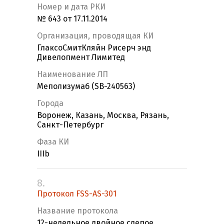
Номер и дата РКИ
№ 643 от 17.11.2014
Организация, проводящая КИ
ГлаксоСмитКляйн Рисерч энд
Дивелопмент Лимитед
Наименование ЛП
Меполизумаб (SB-240563)
Города
Воронеж, Казань, Москва, Рязань,
Санкт-Петербург
Фаза КИ
IIIb
8.
Протокол FSS-AS-301
Название протокола
12-недельное двойное слепое,