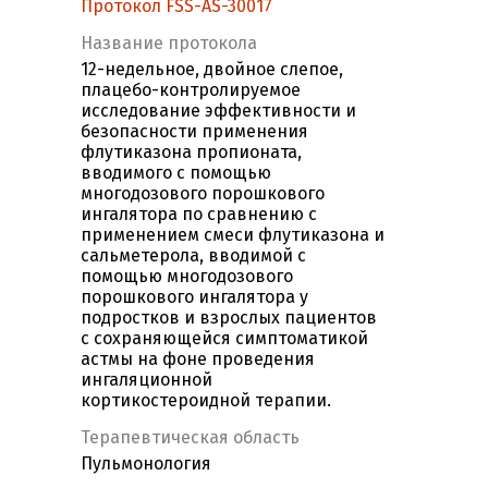
Протокол FSS-AS-30017
Название протокола
12-недельное, двойное слепое,
плацебо-контролируемое
исследование эффективности и
безопасности применения
флутиказона пропионата,
вводимого с помощью
многодозового порошкового
ингалятора по сравнению с
применением смеси флутиказона и
сальметерола, вводимой с
помощью многодозового
порошкового ингалятора у
подростков и взрослых пациентов
с сохраняющейся симптоматикой
астмы на фоне проведения
ингаляционной
кортикостероидной терапии.
Терапевтическая область
Пульмонология