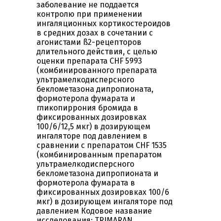
заболевание не поддается
контролю при применении
ингаляционных кортикостероидов
в средних дозах в сочетании с
агонистами ß2-рецепторов
длительного действия, с целью
оценки препарата CHF 5993
(комбинированного препарата
ультрамелкодисперсного
беклометазона дипропионата,
формотерола фумарата и
гликопиррония бромида в
фиксированных дозировках
100/6/12,5 мкг) в дозирующем
ингаляторе под давлением в
сравнении с препаратом CHF 1535
(комбинированным препаратом
ультрамелкодисперсного
беклометазона дипропионата и
формотерола фумарата в
фиксированных дозировках 100/6
мкг) в дозирующем ингаляторе под
давлением Кодовое название
исследования: TRIMARAN