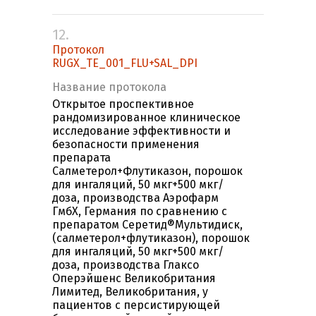
12.
Протокол
RUGX_TE_001_FLU+SAL_DPI
Название протокола
Открытое проспективное
рандомизированное клиническое
исследование эффективности и
безопасности применения
препарата
Салметерол+Флутиказон, порошок
для ингаляций, 50 мкг+500 мкг/
доза, производства Аэрофарм
ГмбХ, Германия по сравнению с
препаратом Серетид®Мультидиск,
(салметерол+флутиказон), порошок
для ингаляций, 50 мкг+500 мкг/
доза, производства Глаксо
Оперэйшенс Великобритания
Лимитед, Великобритания, у
пациентов с персистирующей