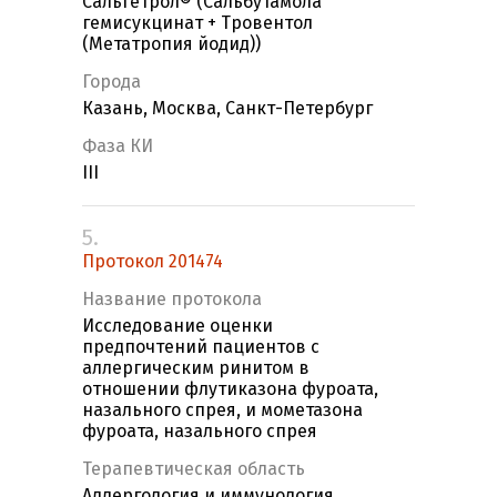
Сальгетрол® (Сальбутамола
гемисукцинат + Тровентол
(Метатропия йодид))
Города
Казань, Москва, Санкт-Петербург
Фаза КИ
III
5.
Протокол 201474
Название протокола
Исследование оценки
предпочтений пациентов с
аллергическим ринитом в
отношении флутиказона фуроата,
назального спрея, и мометазона
фуроата, назального спрея
Терапевтическая область
Аллергология и иммунология