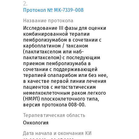
2.
Протокол № MK-7339-008
Название протокола
Исследование III фазы для оценки
комбинированной терапии
пембролизумабом в сочетании с
карбоплатином / таксаном
(паклитакселом или наб-
паклитакселом) c последующим
приемом пембролизумаба в
сочетании с поддерживающей
терапией олапарибом или без нее,
в качестве первой линии лечения
пациентов с метастатическим
немелкоклеточным раком легкого
(НМРЛ) плоскоклеточного типа,
версия протокола 008-00.
Терапевтическая область
Онкология
Дата начала и окончания КИ