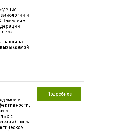
еждение
демиологии и
. Гамалеи»
едерации
алеи»
я вакцина
 вызываемой
Подробнее
водимое в
фективности,
ки и
лых с
олезни Стилла
патическом