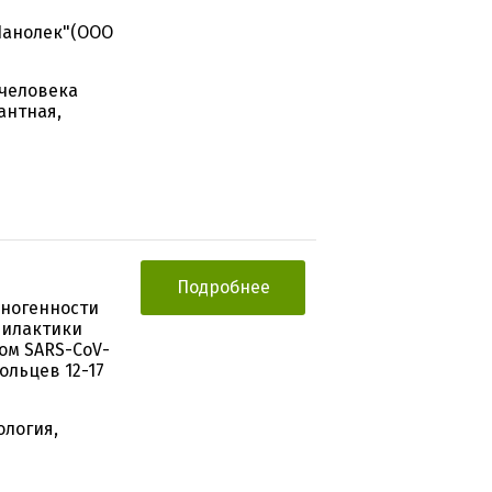
Нанолек"(ООО
 человека
антная,
Подробнее
уногенности
филактики
ом SARS-CoV-
ольцев 12-17
ология,