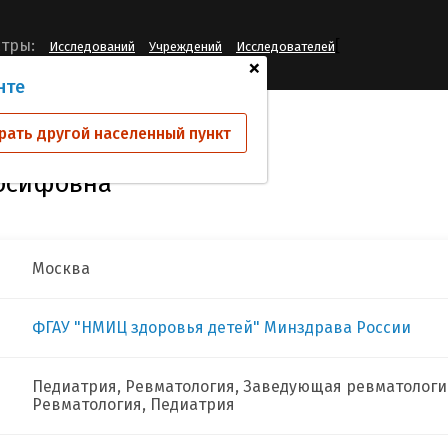
[
тры:
Исследований
Учреждений
Исследователей
+
нте
еева Екатерина Иосифовна
рать другой населенный пункт
Иосифовна
Москва
ФГАУ "НМИЦ здоровья детей" Минздрава России
Педиатрия, Ревматология, Заведующая ревматологи
Ревматология, Педиатрия