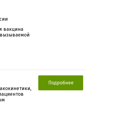
сии
я вакцина
 вызываемой
Подробнее
акокинетики,
 пациентов
ым