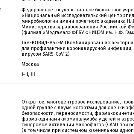
И
Федеральное государственное бюджетное учр
«Национальный исследовательский центр эпи
микробиологии имени почетного академика Н.Ф
Министерства здравоохранения Российской Ф
(филиал «Медгамал» ФГБУ «НИЦЭМ им. Н.Ф. Гам
Гам-КОВИД-Вак-М (Комбинированная векторна
для профилактики коронавирусной инфекции,
вирусом SARS-CoV-2)
Москва
I-II, III
Открытое, многоцентровое исследование, про
одной группе с двумя когортами для оценки эф
безопасности, переносимости, фармакокинети
фармакодинамики эмапалумаба у детей и взрос
синдромом активации макрофагов (САМ) при б
(в том числе при системном ювенильном идио