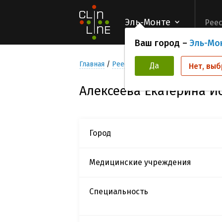
Эль-Монте
Реес
Ваш город –
Эль-Мо
Главная
Реестр Исследователей
Алекс
Да
Нет, выб
Алексеева Екатерина 
Город
Медицинские учреждения
Специальность