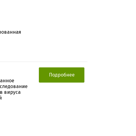
рованная
Подробнее
ванное
сследование
в вируса
й