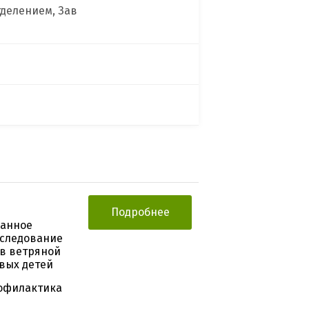
делением, Зав
Подробнее
ванное
сследование
в ветряной
вых детей
офилактика