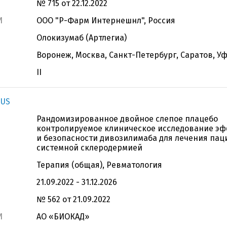
№ 715 от 22.12.2022
И
ООО "Р-Фарм Интернешнл", Россия
Олокизумаб (Артлегиа)
Воронеж, Москва, Санкт-Петербург, Саратов, У
II
IUS
Рандомизированное двойное слепое плацебо
контролируемое клиническое исследование э
и безопасности дивозилимаба для лечения пац
системной склеродермией
Терапия (общая), Ревматология
21.09.2022 - 31.12.2026
№ 562 от 21.09.2022
И
АО «БИОКАД»