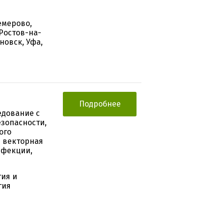
емерово,
Ростов-на-
новск, Уфа,
Подробнее
едование с
езопасности,
ого
 векторная
нфекции,
гия и
гия