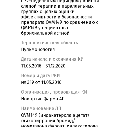
с 52-недельным периодом двойной
слепой терапии в параллельных
группах с целью оценки
эффективности и безопасности
препарата QVM149 по сравнению c
QMF149 у пациентов с
бронхиальной астмой
Терапевтическая область
Пульмонология
Дата начала и окончания КИ
11.05.2016 - 31.12.2020
Номер и дата РКИ
№ 319 от 11.05.2016
Организация, проводящая КИ
Новартис Фарма АГ
Наименование ЛП
QVM149 (индакатерола ацетат/
гликопиррония бромид/
мометазона фуроат, индакатерола