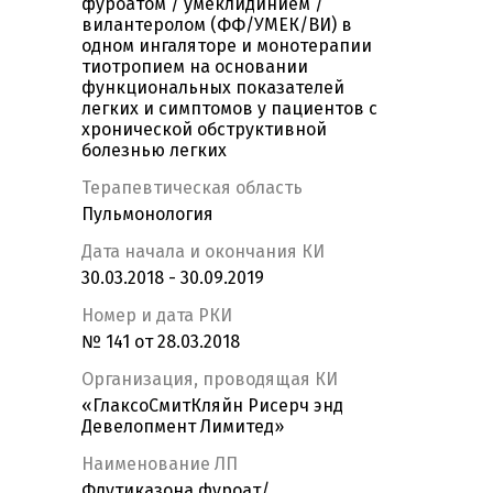
фуроатом / умеклидинием /
вилантеролом (ФФ/УМЕК/ВИ) в
одном ингаляторе и монотерапии
тиотропием на основании
функциональных показателей
легких и симптомов у пациентов с
хронической обструктивной
болезнью легких
Терапевтическая область
Пульмонология
Дата начала и окончания КИ
30.03.2018 - 30.09.2019
Номер и дата РКИ
№ 141 от 28.03.2018
Организация, проводящая КИ
«ГлаксоСмитКляйн Рисерч энд
Девелопмент Лимитед»
Наименование ЛП
Флутиказона фуроат/