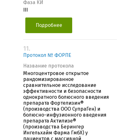
Фаза КИ
III
Подробнее
11.
Протокол № ФОРПЕ
Название протокола
Многоцентровое открытое
рандомизированное
сравнительное исследование
эффективности и безопасности
однократного болюсного введения
препарата Фортелизин®
(производства ООО СупраГен) и
болюсно-инфузионного введения
препарата Актилизе®
(производства Берингер
Ингельхайм Фарма ГмбХ) у
пациентов с массивной