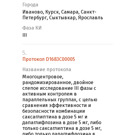
Города
Иваново, Курск, Самара, Санкт-
Петербург, Сыктывкар, Ярославль
Фаза КИ
III
5.
Протокол D1683C00005
Название протокола
Многоцентровое,
рандомизированное, двойное
слепое исследование III фазы с
активным контролем в
параллельных группах, с целью
сравнения эффективности и
безопасности комбинации
саксаглиптина в дозе 5 мг и
дапаглифлозина в дозе 5 мг, либо
только саксаглиптина в дозе 5 мг,
либо только дапаглифлозина в