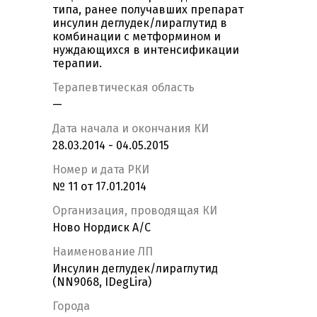
типа, ранее получавших препарат
инсулин деглудек/лираглутид в
комбинации с метформином и
нуждающихся в интенсификации
терапии.
Терапевтическая область
—
Дата начала и окончания КИ
28.03.2014 - 04.05.2015
Номер и дата РКИ
№ 11 от 17.01.2014
Организация, проводящая КИ
Ново Нордиск А/С
Наименование ЛП
Инсулин деглудек/лираглутид
(NN9068, IDegLira)
Города