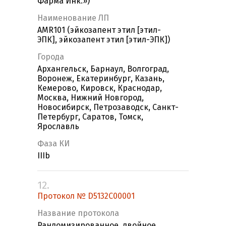
Фарма Инк.»)
Наименование ЛП
AMR101 (эйкозапент этил [этил-
ЭПК], эйкозапент этил [этил-ЭПК])
Города
Архангельск, Барнаул, Волгоград,
Воронеж, Екатеринбург, Казань,
Кемерово, Кировск, Краснодар,
Москва, Нижний Новгород,
Новосибирск, Петрозаводск, Санкт-
Петербург, Саратов, Томск,
Ярославль
Фаза КИ
IIIb
12.
Протокол № D5132C00001
Название протокола
Рандомизированное, двойное