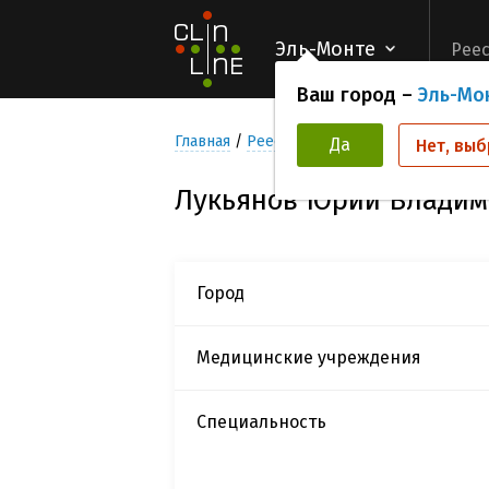
Эль-Монте
Реес
Ваш город –
Эль-Мо
Главная
Реестр Исследователей
Лукья
Да
Нет, выб
Лукьянов Юрий Владим
Город
Медицинские учреждения
Специальность