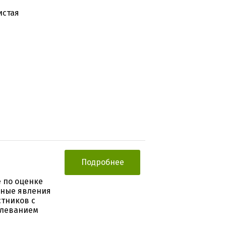
истая
Подробнее
 по оценке
ьные явления
стников с
олеванием