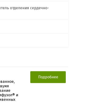
тель отделения сердечно-
Подробнее
ванное,
двумя
вание
ифузол® и
ривенных