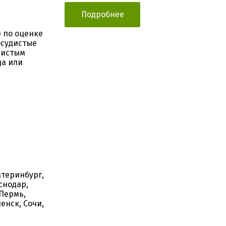
Подробнее
 по оценке
осудистые
дистым
да или
атеринбург,
снодар,
Пермь,
енск, Сочи,