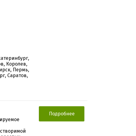
катеринбург,
в, Королев,
ирск, Пермь,
рг, Саратов,
Подробнее
ируемое
астворимой