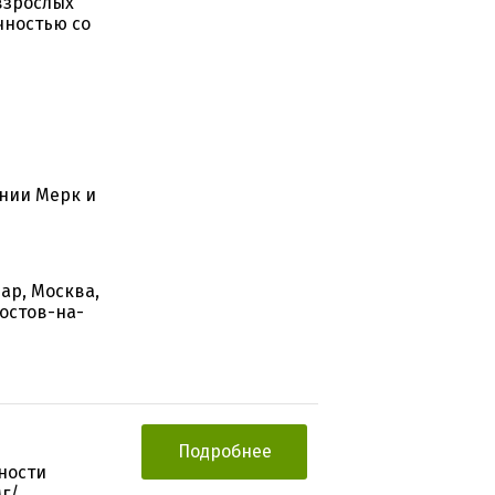
взрослых
чностью со
нии Мерк и
ар, Москва,
остов-на-
Подробнее
ности
г/