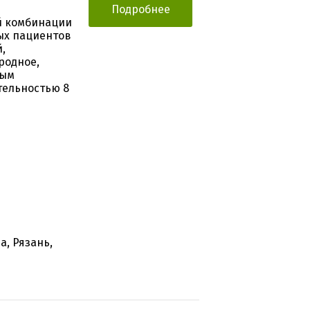
Подробнее
й комбинации
лых пациентов
,
родное,
ным
тельностью 8
а, Рязань,