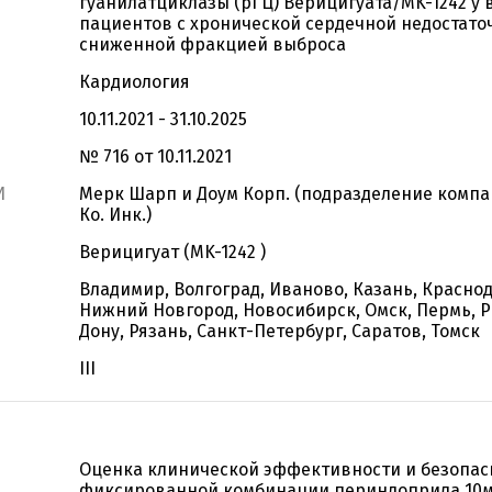
гуанилатциклазы (рГЦ) Верицигуата/MK-1242 у 
пациентов с хронической сердечной недостато
сниженной фракцией выброса
Кардиология
10.11.2021 - 31.10.2025
№ 716 от 10.11.2021
И
Мерк Шарп и Доум Корп. (подразделение компа
Ко. Инк.)
Верицигуат (MK-1242 )
Владимир, Волгоград, Иваново, Казань, Краснод
Нижний Новгород, Новосибирск, Омск, Пермь, Р
Дону, Рязань, Санкт-Петербург, Саратов, Томск
III
Оценка клинической эффективности и безопас
фиксированной комбинации периндоприла 10м