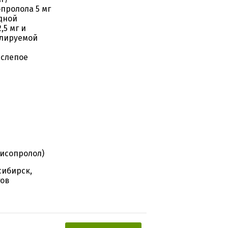
пролола 5 мг
дной
5 мг и
олируемой
-слепое
исопролол)
сибирск,
тов