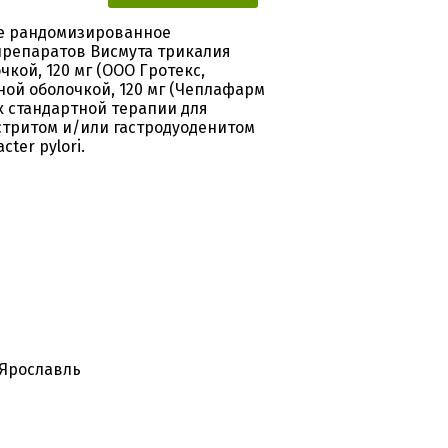
ое рандомизированное
препаратов Висмута трикалия
кой, 120 мг (ООО Гротекс,
ной оболочкой, 120 мг (Чеплафарм
к стандартной терапии для
стритом и/или гастродуоденитом
ter pylori.
 Ярославль