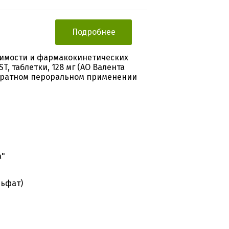
Подробнее
симости и фармакокинетических
, таблетки, 128 мг (АО Валента
кратном пероральном применении
а"
льфат)