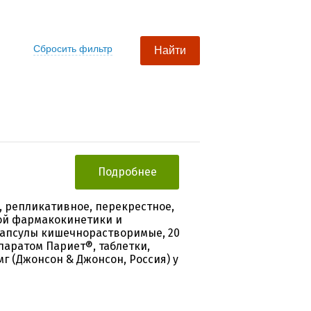
Подробнее
 репликативное, перекрестное,
ой фармакокинетики и
капсулы кишечнорастворимые, 20
паратом Париет®, таблетки,
г (Джонсон & Джонсон, Россия) у