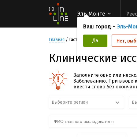
Эль-Монте
Реес
Ваш город –
Эль-Мо
Главная
Гастроэнтерологические заболе
Да
Нет, выб
Клинические исс
Заполните одно или неско
Заболеванию. При вводе к
ввести слово без окончан
Выберите регион
Вы